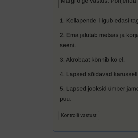
Märgi õige vastus. Põhjenda
1. Kellapendel liigub edasi-ta
2. Ema jalutab metsas ja korj
seeni.
3. Akrobaat kõnnib köiel.
4. Lapsed sõidavad karussell
5. Lapsed jooksid ümber jäm
puu.
Kontrolli vastust