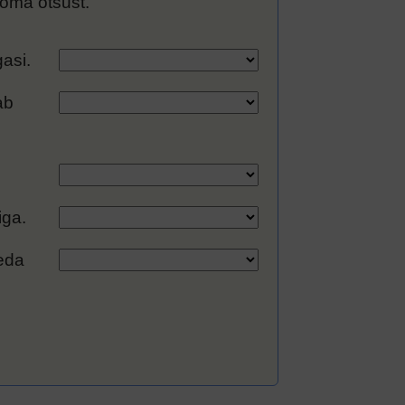
 oma otsust.
gasi.
ab
iga.
eda