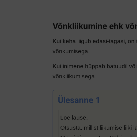
Võnkliikumine ehk v
Kui keha liigub edasi-tagasi, on
võnkumisega.
Kui inimene hüppab batuudil või 
võnkliikumisega.
Ülesanne 1
Loe lause.
Otsusta, millist liikumise liiki 