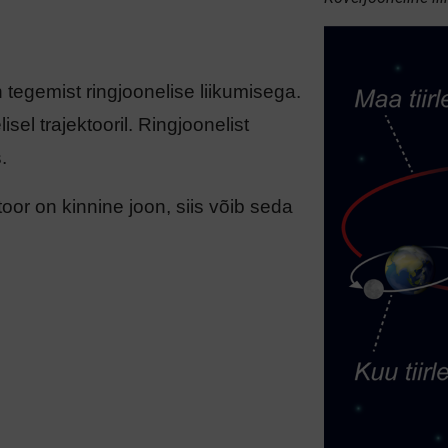
on tegemist ringjoonelise liikumisega.
sel trajektooril. Ringjoonelist
.
ktoor on kinnine joon, siis võib seda