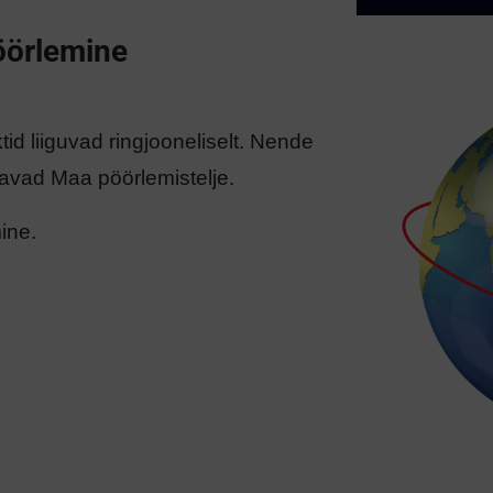
öörlemine
atsiooni Maa pöörlemisest.
id liiguvad ringjooneliselt. Nende
avad Maa pöörlemistelje.
Esita
ine.
00:20