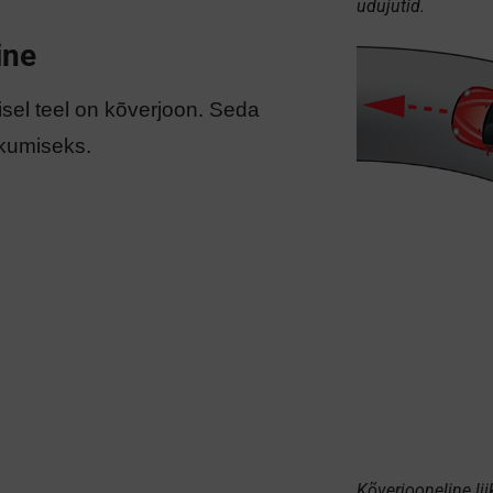
udujutid.
ine
lisel teel on kõverjoon. Seda
ikumiseks.
Kõverjooneline li