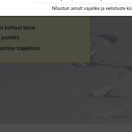
or.
Nõustun ainult vajalike ja eelistuste k
est kohast teise
 juurde).
kumise trajektoor.