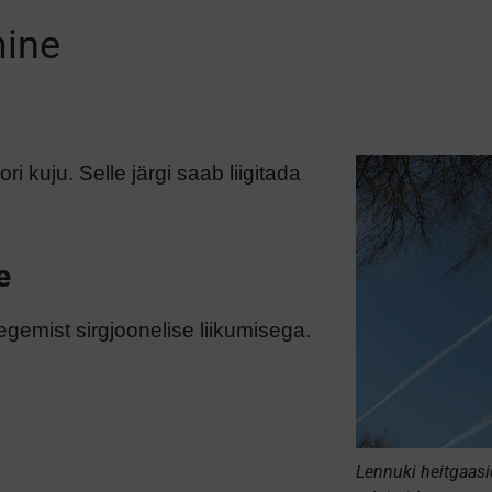
mine
i kuju. Selle järgi saab liigitada
e
tegemist sirgjoonelise liikumisega.
Lennuki heitgaasi