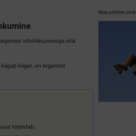
Maa pöörleb ümbe
õnkumine
 tegemist võnkliikumisega ehk
kiigub kiigel, on tegemist
lause kirjeldab.