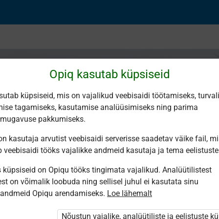
Opiq kasutab küpsiseid
sutab küpsiseid, mis on vajalikud veebisaidi töötamiseks, turval
ise tagamiseks, kasutamise analüüsimiseks ning parima
iikumise liigid
smugavuse pakkumiseks.
n kasutaja arvutist veebisaidi serverisse saadetav väike fail, m
b veebisaidi tööks vajalikke andmeid kasutaja ja tema eelistuste
küpsiseid on Opiqu tööks tingimata vajalikud. Analüütilistest
st on võimalik loobuda ning sellisel juhul ei kasutata sinu
sandmeid Opiqu arendamiseks.
Loe lähemalt
Nõustun vajalike, analüütiliste ja eelistuste k