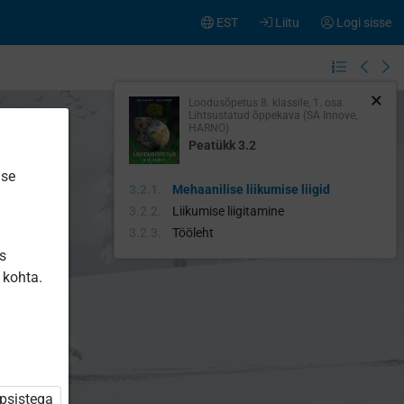
EST
Liitu
Logi sisse
×
Loodusõpetus 8. klassile, 1. osa.
Lihtsustatud õppekava (SA Innove,
HARNO)
Peatükk 3.2
ise
Mehaanilise liikumise liigid
Liikumise liigitamine
Tööleht
is
 kohta.
üpsistega