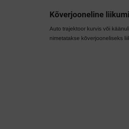
Kõverjooneline liikum
Auto trajektoor kurvis või käänu
nimetatakse kõverjooneliseks li