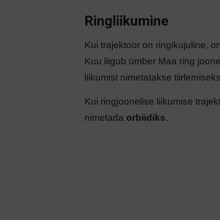
Ringliikumine
Kui trajektoor on ringikujuline, 
​Kuu liigub ümber Maa ring jooneli
liikumist nimetatakse tiirlemiseks
Kui ringjoonelise liikumise traje
nimetada
orbiidiks
.