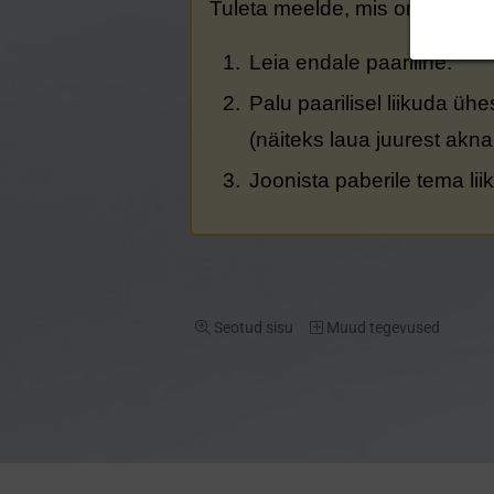
Tuleta meelde, mis on trajekto
Leia endale paariline.
​Palu paarilisel liikuda üh
​​(näiteks laua juurest akna
​Joonista paberile tema lii
Seotud sisu
Muud tegevused