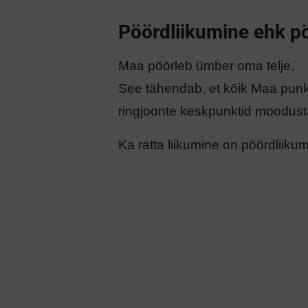
Pöördliikumine ehk p
Vaata anim
Maa pöörleb ümber oma telje.
​See tähendab, et kõik Maa punkt
ringjoonte keskpunktid moodust
Ka ratta liikumine on pöördliikum