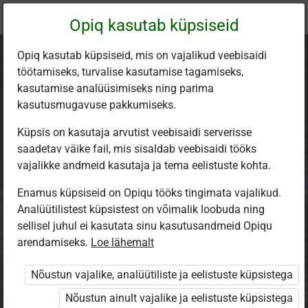
Praegune
Peatükk 6.3
Opiq kasutab küpsiseid
asukoht:
Loodusõpetus 8. kl, 1. osa
Opiq kasutab küpsiseid, mis on vajalikud veebisaidi
töötamiseks, turvalise kasutamise tagamiseks,
kasutamise analüüsimiseks ning parima
kasutusmugavuse pakkumiseks.
Küpsis on kasutaja arvutist veebisaidi serverisse
Maailmaruumi
saadetav väike fail, mis sisaldab veebisaidi tööks
vajalikke andmeid kasutaja ja tema eelistuste kohta.
uurimine
Enamus küpsiseid on Opiqu tööks tingimata vajalikud.
Analüütilistest küpsistest on võimalik loobuda ning
sellisel juhul ei kasutata sinu kasutusandmeid Opiqu
Loe tekst ette
arendamiseks.
Loe lähemalt
Nõustun vajalike, analüütiliste ja eelistuste küpsistega
Mõtle ja arutle!
Nõustun ainult vajalike ja eelistuste küpsistega