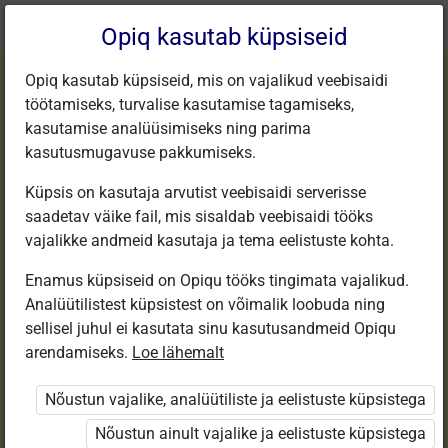
Praegune
Peatükk 1.11
Opiq kasutab küpsiseid
asukoht:
Inimeseõpetus 9
Opiq kasutab küpsiseid, mis on vajalikud veebisaidi
töötamiseks, turvalise kasutamise tagamiseks,
kasutamise analüüsimiseks ning parima
kasutusmugavuse pakkumiseks.
Küpsis on kasutaja arvutist veebisaidi serverisse
Pereliikmete rollid
saadetav väike fail, mis sisaldab veebisaidi tööks
vajalikke andmeid kasutaja ja tema eelistuste kohta.
lastega peres
Enamus küpsiseid on Opiqu tööks tingimata vajalikud.
Analüütilistest küpsistest on võimalik loobuda ning
sellisel juhul ei kasutata sinu kasutusandmeid Opiqu
arendamiseks.
Loe lähemalt
Seotud sisu
Muud tegevused
Nõustun vajalike, analüütiliste ja eelistuste küpsistega
Nõustun ainult vajalike ja eelistuste küpsistega