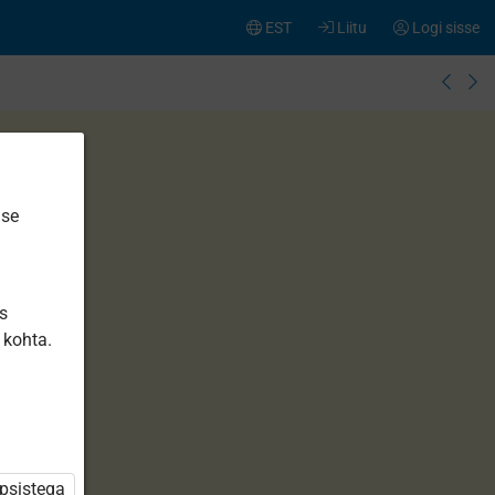
EST
Liitu
Logi sisse
ise
is
 kohta.
üpsistega