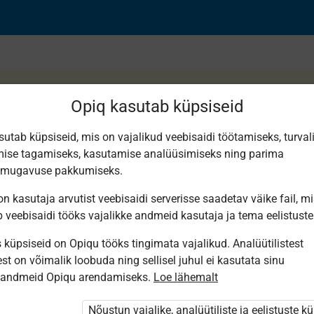
Opiq kasutab küpsiseid
sutab küpsiseid, mis on vajalikud veebisaidi töötamiseks, turval
ise tagamiseks, kasutamise analüüsimiseks ning parima
smugavuse pakkumiseks.
n kasutaja arvutist veebisaidi serverisse saadetav väike fail, m
b veebisaidi tööks vajalikke andmeid kasutaja ja tema eelistuste
küpsiseid on Opiqu tööks tingimata vajalikud. Analüütilistest
st on võimalik loobuda ning sellisel juhul ei kasutata sinu
sandmeid Opiqu arendamiseks.
Loe lähemalt
i ole Opiqusse sisse logitud.
 õpetajad. Õpilastele saab määrata õpiku
Nõustun vajalike, analüütiliste ja eelistuste k