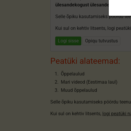
ülesandekogust ülesandeid.
Selle õpiku kasutamiseks pöördu te
Kui sul on kehtiv litsents, logi peatü
Logi sisse
Opiqu tutvustus
Peatüki alateemad:
Õppelaulud
Mari videod (Eestimaa laul)
Muud õppelaulud
Selle õpiku kasutamiseks pöördu teenu
Kui sul on kehtiv litsents,
logi peatüki 