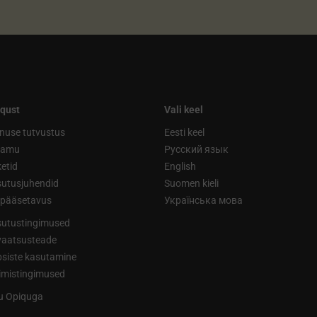
qust
Vali keel
nuse tutvustus
Eesti keel
ramu
Русский язык
etid
English
utusjuhendid
Suomen kieli
ipääsetavus
Українська мова
utustingimused
vaatsusteade
siste kasutamine
limistingimused
tu Opiquga