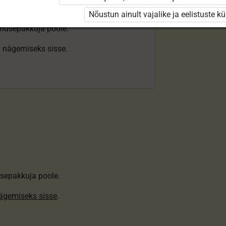
Nõustun ainult vajalike ja eelistuste k
enusepakkuja poole.
ki nägemiseks sisse.
sepakkuja poole.
nägemiseks sisse
.