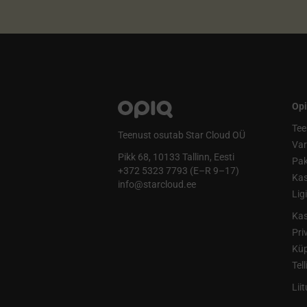
Opi
Tee
Teenust osutab Star Cloud OÜ
Va
Pikk 68, 10133 Tallinn, Eesti
Pak
+372 5323 7793 (E–R 9–17)
Kas
info@starcloud.ee
Lig
Kas
Pri
Küp
Tel
Lii