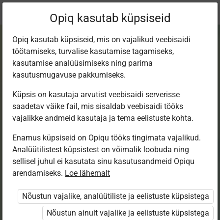
Praegune
Peatükk 3.3
Opiq kasutab küpsiseid
asukoht:
VI järk
Opiq kasutab küpsiseid, mis on vajalikud veebisaidi
töötamiseks, turvalise kasutamise tagamiseks,
kasutamise analüüsimiseks ning parima
kasutusmugavuse pakkumiseks.
Küpsis on kasutaja arvutist veebisaidi serverisse
Oskab selgitada
saadetav väike fail, mis sisaldab veebisaidi tööks
vajalikke andmeid kasutaja ja tema eelistuste kohta.
ohutu käitumise
Enamus küpsiseid on Opiqu tööks tingimata vajalikud.
Analüütilistest küpsistest on võimalik loobuda ning
reegleid veekogu
sellisel juhul ei kasutata sinu kasutusandmeid Opiqu
arendamiseks.
Loe lähemalt
ääres
Nõustun vajalike, analüütiliste ja eelistuste küpsistega
Nõustun ainult vajalike ja eelistuste küpsistega