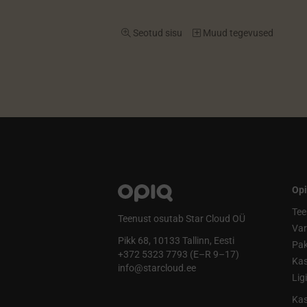
Seotud sisu
Muud tegevused
Opi
Tee
Teenust osutab Star Cloud OÜ
Va
Pikk 68, 10133 Tallinn, Eesti
Pak
+372 5323 7793 (E–R 9–17)
Kas
info@starcloud.ee
Lig
Kas