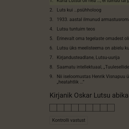
1.
Kuna Lutsul oli hea …, ei tulnud tal
2.
Luts kui …psühholoog
3.
1933. aastal ilmunud armastusro
4.
Lutsu tuntuim teos
5.
Erinevalt oma tegelaste omadest oli
6.
Lutsu üks meelisteema on abielu ku
7.
Kirjandusteadlane, Lutsu-uurija
8.
Saamatu intellektuaal, „Tuulesellid
9.
Nii iseloomustas Henrik Visnapuu 
„heatahtlik …“
Kirjanik Oskar Lutsu abik
Kontrolli vastust