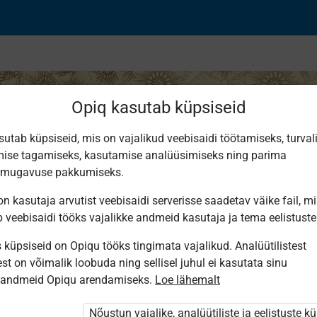
Opiq kasutab küpsiseid
sutab küpsiseid, mis on vajalikud veebisaidi töötamiseks, turval
ise tagamiseks, kasutamise analüüsimiseks ning parima
he naise kiri“ ja „Tuul
smugavuse pakkumiseks.
n kasutaja arvutist veebisaidi serverisse saadetav väike fail, m
b veebisaidi tööks vajalikke andmeid kasutaja ja tema eelistuste
ajamuuseumi arhiivist.
küpsiseid on Opiqu tööks tingimata vajalikud. Analüütilistest
st on võimalik loobuda ning sellisel juhul ei kasutata sinu
sandmeid Opiqu arendamiseks.
Loe lähemalt
vähemtuntud teostest
Nõustun vajalike, analüütiliste ja eelistuste k