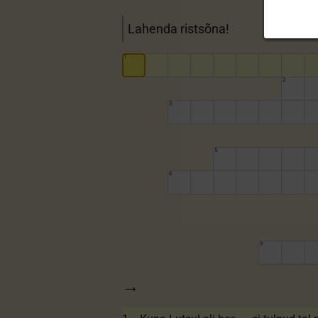
Lahenda ristsõna!
1
2
3
5
6
9
→