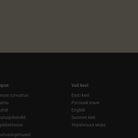
qust
Vali keel
nuse tutvustus
Eesti keel
ramu
Русский язык
etid
English
utusjuhendid
Suomen kieli
ipääsetavus
Українська мова
utustingimused