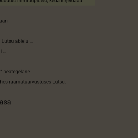
 puudust inimtüüpidest, keda kirjeldada
maan
 Lutsu abielu …
i …
e“ peategelane
ühes raamatuarvustuses Lutsu:
aasa