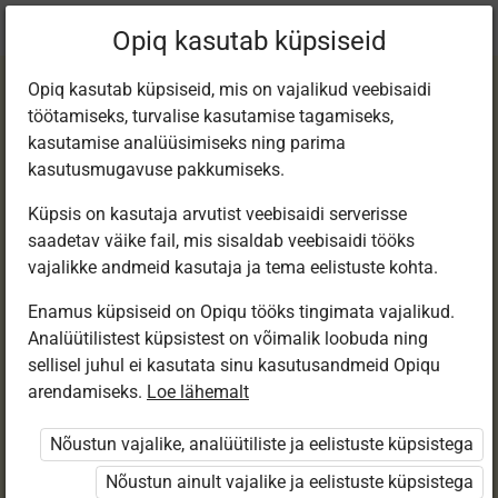
Praegune
Peatükk 1.2
Opiq kasutab küpsiseid
asukoht:
1. kl eesti k e-tund
Opiq kasutab küpsiseid, mis on vajalikud veebisaidi
töötamiseks, turvalise kasutamise tagamiseks,
kasutamise analüüsimiseks ning parima
kasutusmugavuse pakkumiseks.
Küpsis on kasutaja arvutist veebisaidi serverisse
Õpetajale abiks
saadetav väike fail, mis sisaldab veebisaidi tööks
vajalikke andmeid kasutaja ja tema eelistuste kohta.
Enamus küpsiseid on Opiqu tööks tingimata vajalikud.
Ligipääs piiratud
Analüütilistest küpsistest on võimalik loobuda ning
sellisel juhul ei kasutata sinu kasutusandmeid Opiqu
Ligipääs õppesisule on piiratud. Sa ei ole Opiqusse
arendamiseks.
Loe lähemalt
sisse logitud.
Nõustun vajalike, analüütiliste ja eelistuste küpsistega
Selle õpiku peatükke näevad ainult õpetajad.
Nõustun ainult vajalike ja eelistuste küpsistega
Õpilastele saab määrata õpiku ülesandekogust