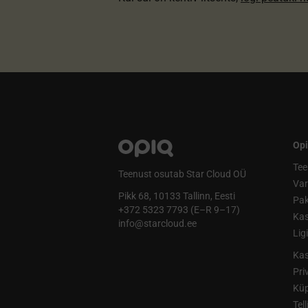
Opi
Tee
Teenust osutab Star Cloud OÜ
Va
Pikk 68, 10133 Tallinn, Eesti
Pak
+372 5323 7793 (E–R 9–17)
Kas
info@starcloud.ee
Lig
Kas
Pri
Küp
Tel