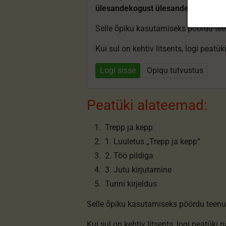
ülesandekogust ülesandeid.
Selle õpiku kasutamiseks pöördu te
Kui sul on kehtiv litsents, logi peatü
Logi sisse
Opiqu tutvustus
Peatüki alateemad:
Trepp ja kepp
1. Luuletus „Trepp ja kepp“
2. Töö pildiga
3. Jutu kirjutamine
Tunni kirjeldus
Selle õpiku kasutamiseks pöördu teenu
Kui sul on kehtiv litsents,
logi peatüki 