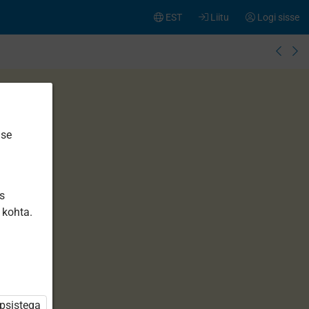
EST
Liitu
Logi sisse
ise
is
 kohta.
üpsistega