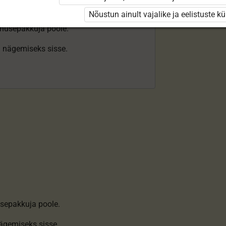
Nõustun ainult vajalike ja eelistuste k
enusepakkuja poole.
ki nägemiseks sisse.
sepakkuja poole.
nägemiseks sisse
.