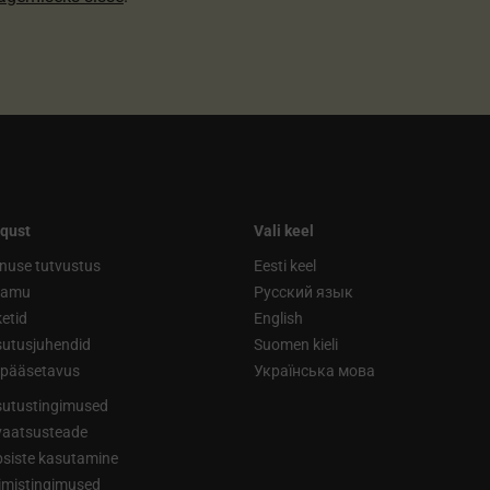
qust
Vali keel
nuse tutvustus
Eesti keel
ramu
Русский язык
etid
English
utusjuhendid
Suomen kieli
ipääsetavus
Українська мова
utustingimused
vaatsusteade
siste kasutamine
limistingimused