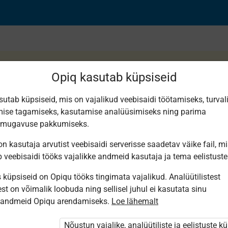
Opiq kasutab küpsiseid
sutab küpsiseid, mis on vajalikud veebisaidi töötamiseks, turval
ise tagamiseks, kasutamise analüüsimiseks ning parima
p
smugavuse pakkumiseks.
n kasutaja arvutist veebisaidi serverisse saadetav väike fail, m
b veebisaidi tööks vajalikke andmeid kasutaja ja tema eelistuste
küpsiseid on Opiqu tööks tingimata vajalikud. Analüütilistest
st on võimalik loobuda ning sellisel juhul ei kasutata sinu
sandmeid Opiqu arendamiseks.
Loe lähemalt
i ole Opiqusse sisse logitud.
 õpetajad. Õpilastele saab määrata õpiku
Nõustun vajalike, analüütiliste ja eelistuste k