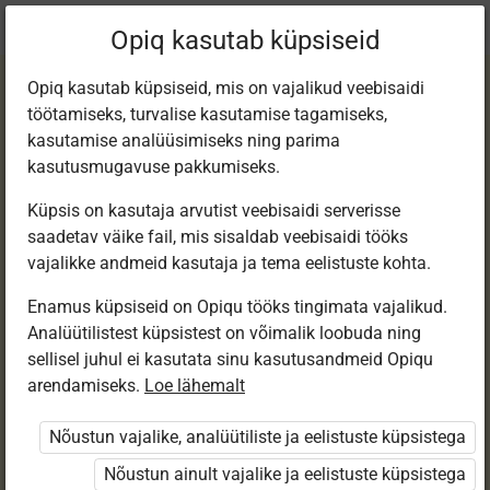
Praegune
Peatükk 36.2
Opiq kasutab küpsiseid
asukoht:
1. kl eesti k e-tund
Opiq kasutab küpsiseid, mis on vajalikud veebisaidi
töötamiseks, turvalise kasutamise tagamiseks,
kasutamise analüüsimiseks ning parima
kasutusmugavuse pakkumiseks.
Küpsis on kasutaja arvutist veebisaidi serverisse
Õppelaulud
saadetav väike fail, mis sisaldab veebisaidi tööks
vajalikke andmeid kasutaja ja tema eelistuste kohta.
Enamus küpsiseid on Opiqu tööks tingimata vajalikud.
Ligipääs piiratud
Analüütilistest küpsistest on võimalik loobuda ning
sellisel juhul ei kasutata sinu kasutusandmeid Opiqu
Ligipääs õppesisule on piiratud. Sa ei ole Opiqusse
arendamiseks.
Loe lähemalt
sisse logitud.
Nõustun vajalike, analüütiliste ja eelistuste küpsistega
Selle õpiku peatükke näevad ainult õpetajad.
Nõustun ainult vajalike ja eelistuste küpsistega
Õpilastele saab määrata õpiku ülesandekogust