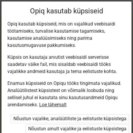
Praegune
Peatükk 3.2
Opiq kasutab küpsiseid
asukoht:
Kirjanduse 8. kl e-tund
Opiq kasutab küpsiseid, mis on vajalikud veebisaidi
töötamiseks, turvalise kasutamise tagamiseks,
kasutamise analüüsimiseks ning parima
kasutusmugavuse pakkumiseks.
Küpsis on kasutaja arvutist veebisaidi serverisse
Muinasjutud
saadetav väike fail, mis sisaldab veebisaidi tööks
vajalikke andmeid kasutaja ja tema eelistuste kohta.
Enamus küpsiseid on Opiqu tööks tingimata vajalikud.
Ligipääs piiratud
Analüütilistest küpsistest on võimalik loobuda ning
sellisel juhul ei kasutata sinu kasutusandmeid Opiqu
Ligipääs õppesisule on piiratud. Sa ei ole Opiqusse
arendamiseks.
Loe lähemalt
sisse logitud.
Nõustun vajalike, analüütiliste ja eelistuste küpsistega
Selle õpiku peatükke näevad ainult õpetajad.
Nõustun ainult vajalike ja eelistuste küpsistega
Õpilastele saab määrata õpiku ülesandekogust