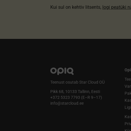
Kui sul on kehtiv litsents,
logi peatüki 
Opi
Tee
Teenust osutab Star Cloud OÜ
Va
Pikk 68, 10133 Tallinn, Eesti
Pak
+372 5323 7793 (E–R 9–17)
Kas
info@starcloud.ee
Lig
Kas
Pri
Küp