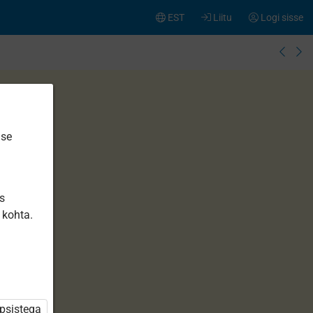
EST
Liitu
Logi sisse
ise
is
 kohta.
üpsistega