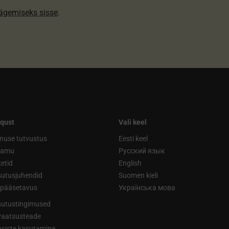
nägemiseks sisse
.
qust
Vali keel
nuse tutvustus
Eesti keel
ramu
Русский язык
etid
English
utusjuhendid
Suomen kieli
ipääsetavus
Українська мова
utustingimused
vaatsusteade
siste kasutamine