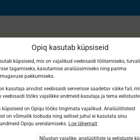
Opiq kasutab küpsiseid
sutab küpsiseid, mis on vajalikud veebisaidi töötamiseks, turval
ise tagamiseks, kasutamise analüüsimiseks ning parima
d jäljed
smugavuse pakkumiseks.
n kasutaja arvutist veebisaidi serverisse saadetav väike fail, m
b veebisaidi tööks vajalikke andmeid kasutaja ja tema eelistuste
küpsiseid on Opiqu tööks tingimata vajalikud. Analüütilistest
st on võimalik loobuda ning sellisel juhul ei kasutata sinu
sandmeid Opiqu arendamiseks.
Loe lähemalt
i ole Opiqusse sisse logitud.
 õpetajad. Õpilastele saab määrata õpiku
Nõustun vajalike, analüütiliste ja eelistuste k