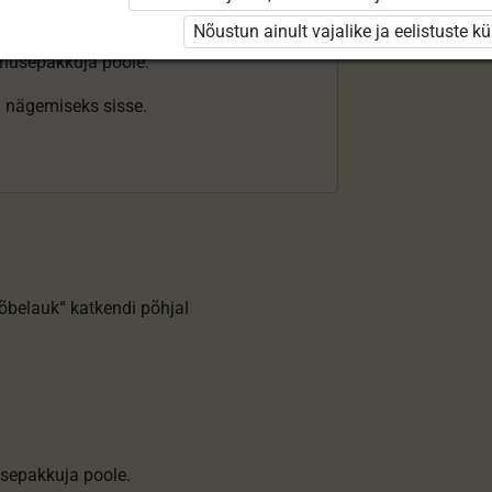
Nõustun ainult vajalike ja eelistuste k
enusepakkuja poole.
ki nägemiseks sisse.
õbelauk“ katkendi põhjal
sepakkuja poole.