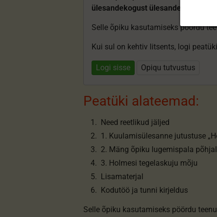
ülesandekogust ülesandeid.
Selle õpiku kasutamiseks pöördu te
Kui sul on kehtiv litsents, logi peatü
Logi sisse
Opiqu tutvustus
Peatüki alateemad:
Need reetlikud jäljed
1. Kuulamisülesanne jutustuse „H
2. Mäng õpiku lugemispala põhjal
3. Holmesi tegelaskuju mõju
Lisamaterjal
Kodutöö ja tunni kirjeldus
Selle õpiku kasutamiseks pöördu teenu