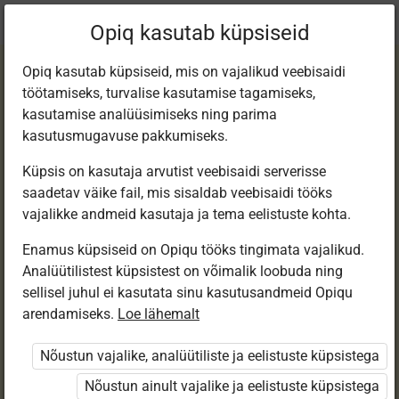
Praegune
Peatükk 7.3
Opiq kasutab küpsiseid
asukoht:
Kirjanduse 8. kl e-tund
Opiq kasutab küpsiseid, mis on vajalikud veebisaidi
töötamiseks, turvalise kasutamise tagamiseks,
kasutamise analüüsimiseks ning parima
kasutusmugavuse pakkumiseks.
Küpsis on kasutaja arvutist veebisaidi serverisse
Kirjandus hoiatab
saadetav väike fail, mis sisaldab veebisaidi tööks
vajalikke andmeid kasutaja ja tema eelistuste kohta.
Enamus küpsiseid on Opiqu tööks tingimata vajalikud.
Ligipääs piiratud
Analüütilistest küpsistest on võimalik loobuda ning
sellisel juhul ei kasutata sinu kasutusandmeid Opiqu
Ligipääs õppesisule on piiratud. Sa ei ole Opiqusse
arendamiseks.
Loe lähemalt
sisse logitud.
Nõustun vajalike, analüütiliste ja eelistuste küpsistega
Selle õpiku peatükke näevad ainult õpetajad.
Nõustun ainult vajalike ja eelistuste küpsistega
Õpilastele saab määrata õpiku ülesandekogust