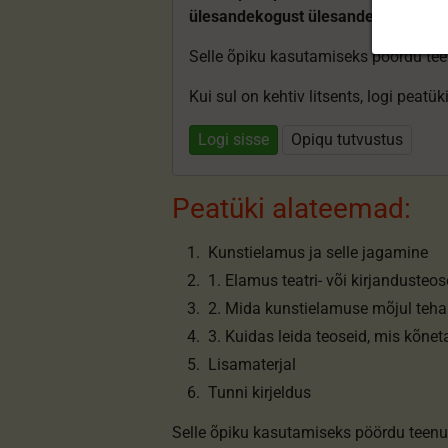
ülesandekogust ülesandeid.
Selle õpiku kasutamiseks pöördu te
Kui sul on kehtiv litsents, logi peatü
Logi sisse
Opiqu tutvustus
Peatüki alateemad:
Kunstielamus ja selle jagamine
1. Elamus teatri- või kirjandusteos
2. Mida kunstielamuse mõjul teh
3. Kuidas leida teoseid, mis kõne
Lisamaterjal
Tunni kirjeldus
Selle õpiku kasutamiseks pöördu teenu