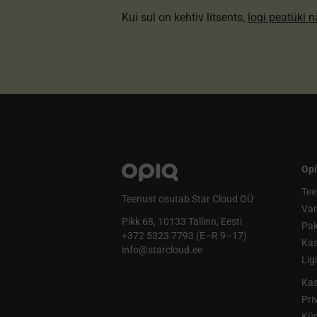
Kui sul on kehtiv litsents,
logi peatüki 
Opi
Tee
Teenust osutab Star Cloud OÜ
Va
Pikk 68, 10133 Tallinn, Eesti
Pak
+372 5323 7793 (E–R 9–17)
Kas
info@starcloud.ee
Lig
Kas
Pri
Küp