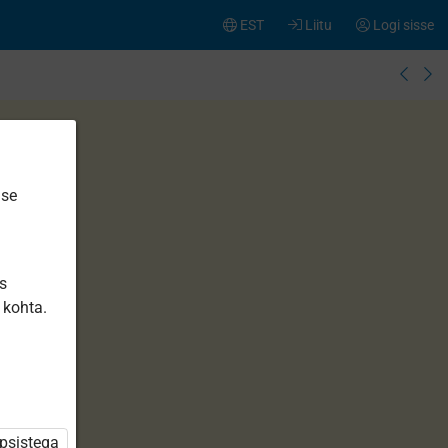
EST
Liitu
Logi sisse
ise
is
 kohta.
üpsistega