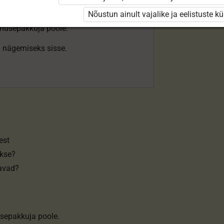
Nõustun ainult vajalike ja eelistuste k
enusepakkuja poole.
ki nägemiseks sisse.
est
akse?
tavad?
sepakkuja poole.