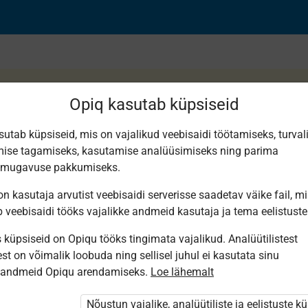
Opiq kasutab küpsiseid
sutab küpsiseid, mis on vajalikud veebisaidi töötamiseks, turval
ise tagamiseks, kasutamise analüüsimiseks ning parima
 ja selle jagamine
smugavuse pakkumiseks.
n kasutaja arvutist veebisaidi serverisse saadetav väike fail, m
b veebisaidi tööks vajalikke andmeid kasutaja ja tema eelistuste
küpsiseid on Opiqu tööks tingimata vajalikud. Analüütilistest
st on võimalik loobuda ning sellisel juhul ei kasutata sinu
sandmeid Opiqu arendamiseks.
Loe lähemalt
i ole Opiqusse sisse logitud.
 õpetajad. Õpilastele saab määrata õpiku
Nõustun vajalike, analüütiliste ja eelistuste k