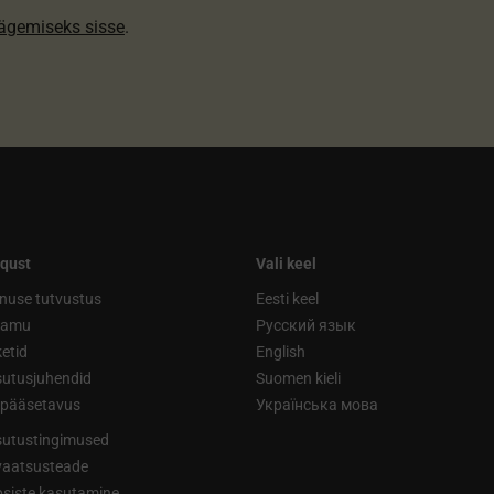
nägemiseks sisse
.
qust
Vali keel
nuse tutvustus
Eesti keel
ramu
Русский язык
etid
English
utusjuhendid
Suomen kieli
ipääsetavus
Українська мова
utustingimused
vaatsusteade
siste kasutamine