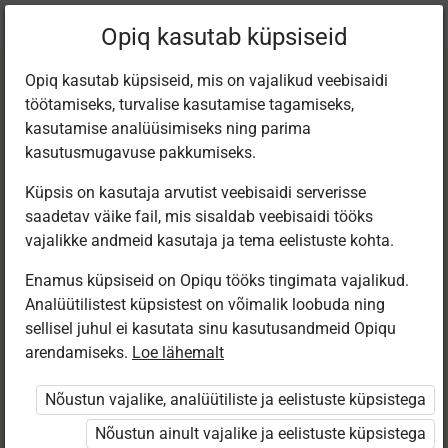
Praegune
Peatükk 2.18
Opiq kasutab küpsiseid
asukoht:
Loodusõpetus 3. kl, e-tund
Opiq kasutab küpsiseid, mis on vajalikud veebisaidi
töötamiseks, turvalise kasutamise tagamiseks,
kasutamise analüüsimiseks ning parima
kasutusmugavuse pakkumiseks.
Küpsis on kasutaja arvutist veebisaidi serverisse
Elektrijuhid ja
saadetav väike fail, mis sisaldab veebisaidi tööks
vajalikke andmeid kasutaja ja tema eelistuste kohta.
elektriohutus
Enamus küpsiseid on Opiqu tööks tingimata vajalikud.
Analüütilistest küpsistest on võimalik loobuda ning
sellisel juhul ei kasutata sinu kasutusandmeid Opiqu
arendamiseks.
Loe lähemalt
Ligipääs piiratud
Nõustun vajalike, analüütiliste ja eelistuste küpsistega
Ligipääs õppesisule on piiratud. Sa ei ole Opiqusse
sisse logitud.
Nõustun ainult vajalike ja eelistuste küpsistega