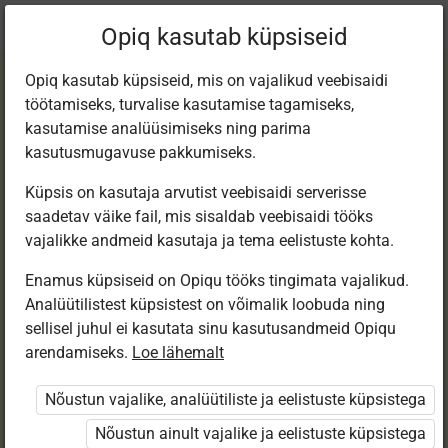
Praegune
Peatükk 2.34
Opiq kasutab küpsiseid
asukoht:
Loodusõpetus 3. kl, e-tund
Opiq kasutab küpsiseid, mis on vajalikud veebisaidi
töötamiseks, turvalise kasutamise tagamiseks,
kasutamise analüüsimiseks ning parima
kasutusmugavuse pakkumiseks.
Küpsis on kasutaja arvutist veebisaidi serverisse
Kontrolltöö nr 5
saadetav väike fail, mis sisaldab veebisaidi tööks
vajalikke andmeid kasutaja ja tema eelistuste kohta.
Enamus küpsiseid on Opiqu tööks tingimata vajalikud.
Ligipääs piiratud
Analüütilistest küpsistest on võimalik loobuda ning
sellisel juhul ei kasutata sinu kasutusandmeid Opiqu
Ligipääs õppesisule on piiratud. Sa ei ole Opiqusse
arendamiseks.
Loe lähemalt
sisse logitud.
Nõustun vajalike, analüütiliste ja eelistuste küpsistega
Selle õpiku peatükke näevad ainult õpetajad.
Nõustun ainult vajalike ja eelistuste küpsistega
Õpilastele saab määrata õpiku ülesandekogust