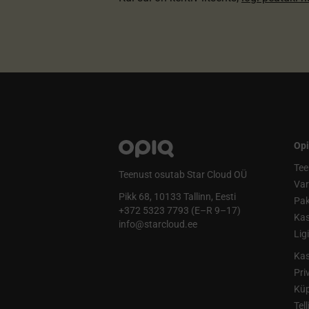
Opi
Tee
Teenust osutab Star Cloud OÜ
Va
Pikk 68, 10133 Tallinn, Eesti
Pak
+372 5323 7793 (E–R 9–17)
Kas
info@starcloud.ee
Lig
Kas
Pri
Küp
Tel