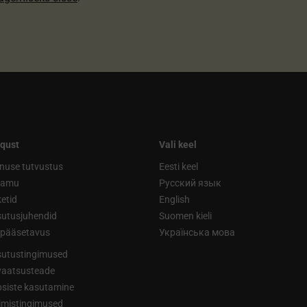
qust
Vali keel
nuse tutvustus
Eesti keel
ramu
Русский язык
etid
English
utusjuhendid
Suomen kieli
ipääsetavus
Українська мова
utustingimused
vaatsusteade
siste kasutamine
limistingimused