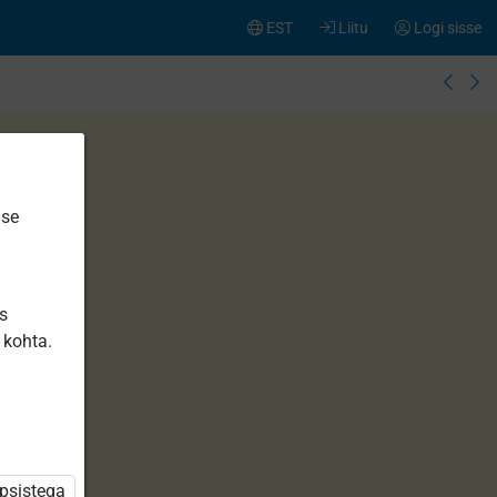
EST
Liitu
Logi sisse
ise
is
 kohta.
üpsistega