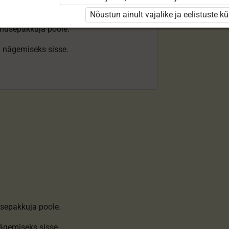
Nõustun ainult vajalike ja eelistuste k
enusepakkuja poole.
ki nägemiseks sisse.
sepakkuja poole.
nägemiseks sisse
.