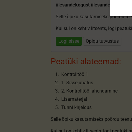
ülesandekogust ülesandeid.
Selle õpiku kasutamiseks pöördu te
Kui sul on kehtiv litsents, logi peatü
Logi sisse
Opiqu tutvustus
Peatüki alateemad:
Kontrolltöö 1
1. Sissejuhatus
2. Kontrolltöö lahendamine
Lisamaterjal
Tunni kirjeldus
Selle õpiku kasutamiseks pöördu teenu
Kui sul on kehtiv litsents,
logi peatüki 