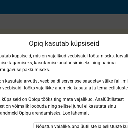
Opiq kasutab küpsiseid
sutab küpsiseid, mis on vajalikud veebisaidi töötamiseks, turval
ise tagamiseks, kasutamise analüüsimiseks ning parima
smugavuse pakkumiseks.
n kasutaja arvutist veebisaidi serverisse saadetav väike fail, m
b veebisaidi tööks vajalikke andmeid kasutaja ja tema eelistuste
küpsiseid on Opiqu tööks tingimata vajalikud. Analüütilistest
st on võimalik loobuda ning sellisel juhul ei kasutata sinu
sandmeid Opiqu arendamiseks.
Loe lähemalt
i ole Opiqusse sisse logitud.
 õpetajad. Õpilastele saab määrata õpiku
Nõustun vajalike, analüütiliste ja eelistuste k