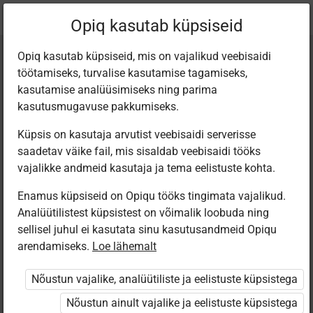
Praegune
Peatükk 4.7
Opiq kasutab küpsiseid
asukoht:
Loodus 2. kl (lihtsustatud)
Opiq kasutab küpsiseid, mis on vajalikud veebisaidi
töötamiseks, turvalise kasutamise tagamiseks,
kasutamise analüüsimiseks ning parima
kasutusmugavuse pakkumiseks.
Küpsis on kasutaja arvutist veebisaidi serverisse
Linnud (ränd- ja
saadetav väike fail, mis sisaldab veebisaidi tööks
vajalikke andmeid kasutaja ja tema eelistuste kohta.
paigalinnud)
Enamus küpsiseid on Opiqu tööks tingimata vajalikud.
Analüütilistest küpsistest on võimalik loobuda ning
sellisel juhul ei kasutata sinu kasutusandmeid Opiqu
arendamiseks.
Loe lähemalt
Seotud sisu
Muud tegevused
Nõustun vajalike, analüütiliste ja eelistuste küpsistega
Nõustun ainult vajalike ja eelistuste küpsistega