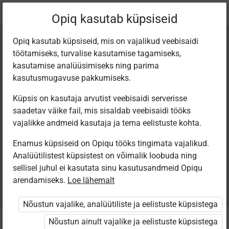
Praegune
Peatükk 4.3
Opiq kasutab küpsiseid
asukoht:
Loodusõpetus LÕK 1. klass
Opiq kasutab küpsiseid, mis on vajalikud veebisaidi
töötamiseks, turvalise kasutamise tagamiseks,
kasutamise analüüsimiseks ning parima
kasutusmugavuse pakkumiseks.
Küpsis on kasutaja arvutist veebisaidi serverisse
LOOMAD TALVEL
saadetav väike fail, mis sisaldab veebisaidi tööks
vajalikke andmeid kasutaja ja tema eelistuste kohta.
Enamus küpsiseid on Opiqu tööks tingimata vajalikud.
Analüütilistest küpsistest on võimalik loobuda ning
Seotud sisu
Muud tegevused
sellisel juhul ei kasutata sinu kasutusandmeid Opiqu
arendamiseks.
Loe lähemalt
Nõustun vajalike, analüütiliste ja eelistuste küpsistega
Nõustun ainult vajalike ja eelistuste küpsistega
1. TALVINE METS