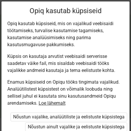
Praegune
Peatükk 6.4
Opiq kasutab küpsiseid
asukoht:
Loodusõpetus LÕK 1. klass
Opiq kasutab küpsiseid, mis on vajalikud veebisaidi
töötamiseks, turvalise kasutamise tagamiseks,
kasutamise analüüsimiseks ning parima
kasutusmugavuse pakkumiseks.
Küpsis on kasutaja arvutist veebisaidi serverisse
ASJAD
saadetav väike fail, mis sisaldab veebisaidi tööks
vajalikke andmeid kasutaja ja tema eelistuste kohta.
Enamus küpsiseid on Opiqu tööks tingimata vajalikud.
Analüütilistest küpsistest on võimalik loobuda ning
Seotud sisu
Muud tegevused
sellisel juhul ei kasutata sinu kasutusandmeid Opiqu
arendamiseks.
Loe lähemalt
Nõustun vajalike, analüütiliste ja eelistuste küpsistega
Nõustun ainult vajalike ja eelistuste küpsistega
1. VÄRV