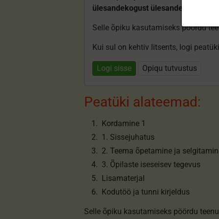
ülesandekogust ülesandeid.
Selle õpiku kasutamiseks pöördu te
Kui sul on kehtiv litsents, logi peatü
Logi sisse
Opiqu tutvustus
Peatüki alateemad:
Kordamine 1
1. Sissejuhatus
2. Teema õpetamine ja selgitamin
3. Õpilaste iseseisev tegevus
Lisamaterjal
Kodutöö ja tunni kirjeldus
Selle õpiku kasutamiseks pöördu teenu