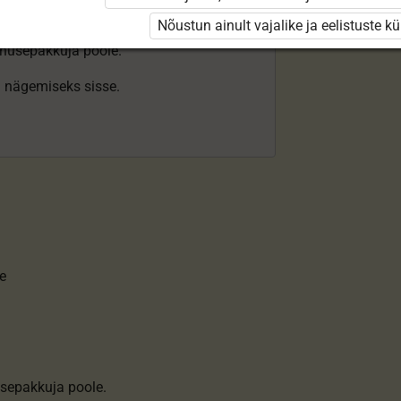
Nõustun ainult vajalike ja eelistuste k
enusepakkuja poole.
ki nägemiseks sisse.
e
sepakkuja poole.