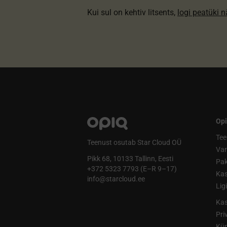
Kui sul on kehtiv litsents,
logi peatüki 
Opi
Tee
Teenust osutab Star Cloud OÜ
Va
Pikk 68, 10133 Tallinn, Eesti
Pak
+372 5323 7793 (E–R 9–17)
Kas
info@starcloud.ee
Lig
Kas
Pri
Küp