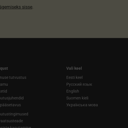
nägemiseks sisse
.
qust
Vali keel
nuse tutvustus
Eesti keel
ramu
Русский язык
etid
English
utusjuhendid
Suomen kieli
ipääsetavus
Українська мова
utustingimused
vaatsusteade
siste kasutamine