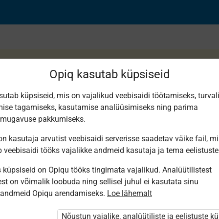
Opiq kasutab küpsiseid
sutab küpsiseid, mis on vajalikud veebisaidi töötamiseks, turval
ise tagamiseks, kasutamise analüüsimiseks ning parima
smugavuse pakkumiseks.
n kasutaja arvutist veebisaidi serverisse saadetav väike fail, m
b veebisaidi tööks vajalikke andmeid kasutaja ja tema eelistuste
küpsiseid on Opiqu tööks tingimata vajalikud. Analüütilistest
st on võimalik loobuda ning sellisel juhul ei kasutata sinu
sandmeid Opiqu arendamiseks.
Loe lähemalt
i ole Opiqusse sisse logitud.
 õpetajad. Õpilastele saab määrata õpiku
Nõustun vajalike, analüütiliste ja eelistuste k