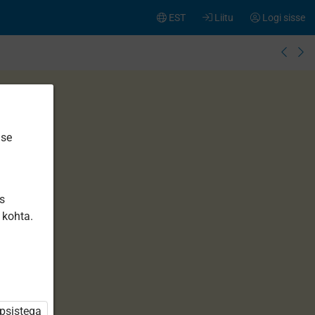
EST
Liitu
Logi sisse
ise
is
 kohta.
üpsistega