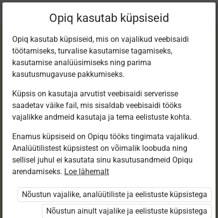
Praegune
Peatükk 3.1
Opiq kasutab küpsiseid
asukoht:
Matemaatika 7. kl, e-tund
Opiq kasutab küpsiseid, mis on vajalikud veebisaidi
töötamiseks, turvalise kasutamise tagamiseks,
kasutamise analüüsimiseks ning parima
kasutusmugavuse pakkumiseks.
Küpsis on kasutaja arvutist veebisaidi serverisse
Protsent kui
saadetav väike fail, mis sisaldab veebisaidi tööks
vajalikke andmeid kasutaja ja tema eelistuste kohta.
sajandik
Enamus küpsiseid on Opiqu tööks tingimata vajalikud.
Analüütilistest küpsistest on võimalik loobuda ning
sellisel juhul ei kasutata sinu kasutusandmeid Opiqu
arendamiseks.
Loe lähemalt
Ligipääs piiratud
Nõustun vajalike, analüütiliste ja eelistuste küpsistega
Ligipääs õppesisule on piiratud. Sa ei ole Opiqusse
sisse logitud.
Nõustun ainult vajalike ja eelistuste küpsistega