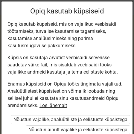
Praegune
Peatükk 4.1
Opiq kasutab küpsiseid
asukoht:
Matemaatika 7. kl, e-tund
Opiq kasutab küpsiseid, mis on vajalikud veebisaidi
töötamiseks, turvalise kasutamise tagamiseks,
kasutamise analüüsimiseks ning parima
kasutusmugavuse pakkumiseks.
Küpsis on kasutaja arvutist veebisaidi serverisse
Hulgad
saadetav väike fail, mis sisaldab veebisaidi tööks
vajalikke andmeid kasutaja ja tema eelistuste kohta.
Enamus küpsiseid on Opiqu tööks tingimata vajalikud.
Ligipääs piiratud
Analüütilistest küpsistest on võimalik loobuda ning
sellisel juhul ei kasutata sinu kasutusandmeid Opiqu
Ligipääs õppesisule on piiratud. Sa ei ole Opiqusse
arendamiseks.
Loe lähemalt
sisse logitud.
Nõustun vajalike, analüütiliste ja eelistuste küpsistega
Selle õpiku peatükke näevad ainult õpetajad.
Nõustun ainult vajalike ja eelistuste küpsistega
Õpilastele saab määrata õpiku ülesandekogust