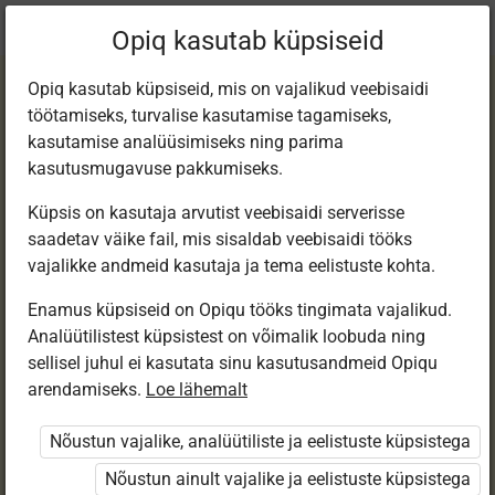
Praegune
Peatükk 11.1
Opiq kasutab küpsiseid
asukoht:
Matemaatika 7. kl, e-tund
Opiq kasutab küpsiseid, mis on vajalikud veebisaidi
töötamiseks, turvalise kasutamise tagamiseks,
kasutamise analüüsimiseks ning parima
kasutusmugavuse pakkumiseks.
Küpsis on kasutaja arvutist veebisaidi serverisse
Kordamisülesande
saadetav väike fail, mis sisaldab veebisaidi tööks
vajalikke andmeid kasutaja ja tema eelistuste kohta.
d traditsiooniliseks
Enamus küpsiseid on Opiqu tööks tingimata vajalikud.
Analüütilistest küpsistest on võimalik loobuda ning
lahendamiseks
sellisel juhul ei kasutata sinu kasutusandmeid Opiqu
arendamiseks.
Loe lähemalt
valdkondade kaupa
Nõustun vajalike, analüütiliste ja eelistuste küpsistega
Nõustun ainult vajalike ja eelistuste küpsistega