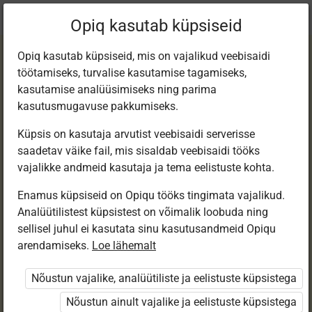
Praegune
Peatükk 7.22
Opiq kasutab küpsiseid
asukoht:
Matemaatika 7. kl, e-tund
Opiq kasutab küpsiseid, mis on vajalikud veebisaidi
töötamiseks, turvalise kasutamise tagamiseks,
kasutamise analüüsimiseks ning parima
kasutusmugavuse pakkumiseks.
Küpsis on kasutaja arvutist veebisaidi serverisse
Harjutusi ja
saadetav väike fail, mis sisaldab veebisaidi tööks
vajalikke andmeid kasutaja ja tema eelistuste kohta.
ülesandeid
Enamus küpsiseid on Opiqu tööks tingimata vajalikud.
Analüütilistest küpsistest on võimalik loobuda ning
sellisel juhul ei kasutata sinu kasutusandmeid Opiqu
arendamiseks.
Loe lähemalt
Ligipääs piiratud
Nõustun vajalike, analüütiliste ja eelistuste küpsistega
Ligipääs õppesisule on piiratud. Sa ei ole Opiqusse
sisse logitud.
Nõustun ainult vajalike ja eelistuste küpsistega