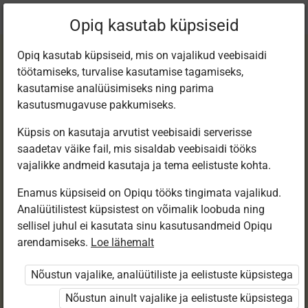
Praegune
Peatükk 8.15
Opiq kasutab küpsiseid
asukoht:
Matemaatika 7. kl, e-tund
Opiq kasutab küpsiseid, mis on vajalikud veebisaidi
töötamiseks, turvalise kasutamise tagamiseks,
kasutamise analüüsimiseks ning parima
kasutusmugavuse pakkumiseks.
Küpsis on kasutaja arvutist veebisaidi serverisse
Ringjoon ja ring
saadetav väike fail, mis sisaldab veebisaidi tööks
vajalikke andmeid kasutaja ja tema eelistuste kohta.
Enamus küpsiseid on Opiqu tööks tingimata vajalikud.
Ligipääs piiratud
Analüütilistest küpsistest on võimalik loobuda ning
sellisel juhul ei kasutata sinu kasutusandmeid Opiqu
Ligipääs õppesisule on piiratud. Sa ei ole Opiqusse
arendamiseks.
Loe lähemalt
sisse logitud.
Nõustun vajalike, analüütiliste ja eelistuste küpsistega
Selle õpiku peatükke näevad ainult õpetajad.
Nõustun ainult vajalike ja eelistuste küpsistega
Õpilastele saab määrata õpiku ülesandekogust