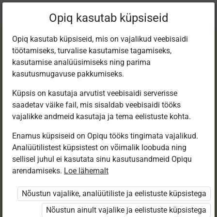
Praegune
Peatükk 10.1
Opiq kasutab küpsiseid
asukoht:
Matemaatika 7. kl, e-tund
Opiq kasutab küpsiseid, mis on vajalikud veebisaidi
töötamiseks, turvalise kasutamise tagamiseks,
kasutamise analüüsimiseks ning parima
kasutusmugavuse pakkumiseks.
Küpsis on kasutaja arvutist veebisaidi serverisse
Tõenäosus
saadetav väike fail, mis sisaldab veebisaidi tööks
vajalikke andmeid kasutaja ja tema eelistuste kohta.
Enamus küpsiseid on Opiqu tööks tingimata vajalikud.
Ligipääs piiratud
Analüütilistest küpsistest on võimalik loobuda ning
sellisel juhul ei kasutata sinu kasutusandmeid Opiqu
Ligipääs õppesisule on piiratud. Sa ei ole Opiqusse
arendamiseks.
Loe lähemalt
sisse logitud.
Nõustun vajalike, analüütiliste ja eelistuste küpsistega
Selle õpiku peatükke näevad ainult õpetajad.
Nõustun ainult vajalike ja eelistuste küpsistega
Õpilastele saab määrata õpiku ülesandekogust