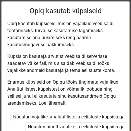
Praegune
Peatükk 4.7
Opiq kasutab küpsiseid
asukoht:
Loodusõp 5. kl, e-tund
Opiq kasutab küpsiseid, mis on vajalikud veebisaidi
töötamiseks, turvalise kasutamise tagamiseks,
kasutamise analüüsimiseks ning parima
kasutusmugavuse pakkumiseks.
Küpsis on kasutaja arvutist veebisaidi serverisse
Pindpinevus ja
saadetav väike fail, mis sisaldab veebisaidi tööks
vajalikke andmeid kasutaja ja tema eelistuste kohta.
märgumine
Enamus küpsiseid on Opiqu tööks tingimata vajalikud.
Analüütilistest küpsistest on võimalik loobuda ning
sellisel juhul ei kasutata sinu kasutusandmeid Opiqu
arendamiseks.
Loe lähemalt
Ligipääs piiratud
Nõustun vajalike, analüütiliste ja eelistuste küpsistega
Ligipääs õppesisule on piiratud. Sa ei ole Opiqusse
sisse logitud.
Nõustun ainult vajalike ja eelistuste küpsistega