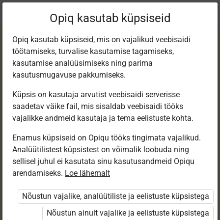
Praegune
Peatükk 6.3
Opiq kasutab küpsiseid
asukoht:
Loodusõp 5. kl, e-tund
Opiq kasutab küpsiseid, mis on vajalikud veebisaidi
töötamiseks, turvalise kasutamise tagamiseks,
kasutamise analüüsimiseks ning parima
kasutusmugavuse pakkumiseks.
Küpsis on kasutaja arvutist veebisaidi serverisse
Ilmaelemendid.
saadetav väike fail, mis sisaldab veebisaidi tööks
vajalikke andmeid kasutaja ja tema eelistuste kohta.
Tuul
Enamus küpsiseid on Opiqu tööks tingimata vajalikud.
Analüütilistest küpsistest on võimalik loobuda ning
sellisel juhul ei kasutata sinu kasutusandmeid Opiqu
arendamiseks.
Loe lähemalt
Ligipääs piiratud
Nõustun vajalike, analüütiliste ja eelistuste küpsistega
Ligipääs õppesisule on piiratud. Sa ei ole Opiqusse
sisse logitud.
Nõustun ainult vajalike ja eelistuste küpsistega