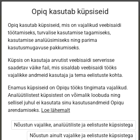
Praegune
Peatükk 2.4
Opiq kasutab küpsiseid
asukoht:
Matemaatika 8. kl e-tund
Opiq kasutab küpsiseid, mis on vajalikud veebisaidi
töötamiseks, turvalise kasutamise tagamiseks,
kasutamise analüüsimiseks ning parima
kasutusmugavuse pakkumiseks.
Küpsis on kasutaja arvutist veebisaidi serverisse
Kordamine 4
saadetav väike fail, mis sisaldab veebisaidi tööks
vajalikke andmeid kasutaja ja tema eelistuste kohta.
Enamus küpsiseid on Opiqu tööks tingimata vajalikud.
Ligipääs piiratud
Analüütilistest küpsistest on võimalik loobuda ning
sellisel juhul ei kasutata sinu kasutusandmeid Opiqu
Ligipääs õppesisule on piiratud. Sa ei ole Opiqusse
arendamiseks.
Loe lähemalt
sisse logitud.
Nõustun vajalike, analüütiliste ja eelistuste küpsistega
Selle õpiku peatükke näevad ainult õpetajad.
Nõustun ainult vajalike ja eelistuste küpsistega
Õpilastele saab määrata õpiku ülesandekogust