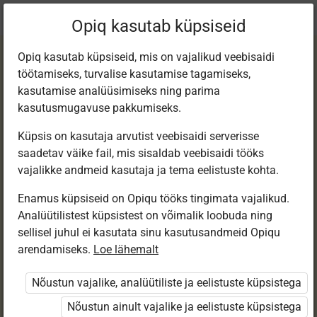
Praegune
Peatükk 5.8
Opiq kasutab küpsiseid
asukoht:
Matemaatika 8. kl e-tund
Opiq kasutab küpsiseid, mis on vajalikud veebisaidi
töötamiseks, turvalise kasutamise tagamiseks,
kasutamise analüüsimiseks ning parima
kasutusmugavuse pakkumiseks.
Küpsis on kasutaja arvutist veebisaidi serverisse
Kontrolltöö nr 6
saadetav väike fail, mis sisaldab veebisaidi tööks
vajalikke andmeid kasutaja ja tema eelistuste kohta.
Enamus küpsiseid on Opiqu tööks tingimata vajalikud.
Ligipääs piiratud
Analüütilistest küpsistest on võimalik loobuda ning
sellisel juhul ei kasutata sinu kasutusandmeid Opiqu
Ligipääs õppesisule on piiratud. Sa ei ole Opiqusse
arendamiseks.
Loe lähemalt
sisse logitud.
Nõustun vajalike, analüütiliste ja eelistuste küpsistega
Selle õpiku peatükke näevad ainult õpetajad.
Nõustun ainult vajalike ja eelistuste küpsistega
Õpilastele saab määrata õpiku ülesandekogust