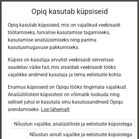
Praegune
Peatükk 5.1
Opiq kasutab küpsiseid
asukoht:
Matemaatika 8. kl e-tund
Opiq kasutab küpsiseid, mis on vajalikud veebisaidi
töötamiseks, turvalise kasutamise tagamiseks,
kasutamise analüüsimiseks ning parima
kasutusmugavuse pakkumiseks.
Küpsis on kasutaja arvutist veebisaidi serverisse
Kahe tundmatuga
saadetav väike fail, mis sisaldab veebisaidi tööks
vajalikke andmeid kasutaja ja tema eelistuste kohta.
lineaarvõrrand
Enamus küpsiseid on Opiqu tööks tingimata vajalikud.
Analüütilistest küpsistest on võimalik loobuda ning
sellisel juhul ei kasutata sinu kasutusandmeid Opiqu
arendamiseks.
Loe lähemalt
Ligipääs piiratud
Nõustun vajalike, analüütiliste ja eelistuste küpsistega
Ligipääs õppesisule on piiratud. Sa ei ole Opiqusse
sisse logitud.
Nõustun ainult vajalike ja eelistuste küpsistega