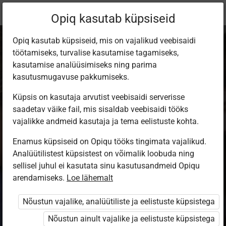
Praegune
Peatükk 1.1
Opiq kasutab küpsiseid
asukoht:
Русский язык. 7 класс
Opiq kasutab küpsiseid, mis on vajalikud veebisaidi
töötamiseks, turvalise kasutamise tagamiseks,
kasutamise analüüsimiseks ning parima
kasutusmugavuse pakkumiseks.
Küpsis on kasutaja arvutist veebisaidi serverisse
Русский язык –
saadetav väike fail, mis sisaldab veebisaidi tööks
vajalikke andmeid kasutaja ja tema eelistuste kohta.
явление
Enamus küpsiseid on Opiqu tööks tingimata vajalikud.
Analüütilistest küpsistest on võimalik loobuda ning
развивающееся
sellisel juhul ei kasutata sinu kasutusandmeid Opiqu
arendamiseks.
Loe lähemalt
Что такое язык?
Nõustun vajalike, analüütiliste ja eelistuste küpsistega
Какие факторы влияют на развитие языка?
Nõustun ainult vajalike ja eelistuste küpsistega