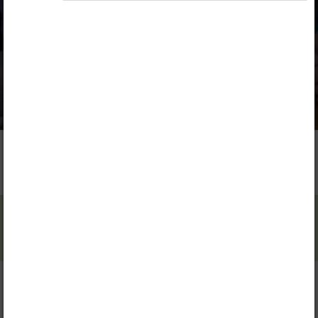
Какие изменения происходят в языке?
Seotud sisu
Muud tegevused
Что такое язык?
Любопытно...
Какие изменения