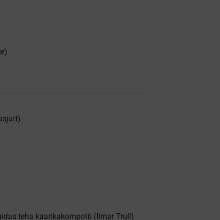
er)
sjutt)
das teha kaarikakompotti (Ilmar Trull)