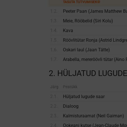
TASUTA TUTVUMISEKS!
1.2.
Peeter Paan (James Matthew Ba
1.3.
Meie, Rööbelid (Siri Kolu)
1.4.
Kava
1.5.
Röövlitütar Ronja (Astrid Lindgr
1.6.
Oskari laul (Jaan Tätte)
1.7.
Arabella, mereröövli tütar (Aino 
2. HÜLJATUD LUGUD
Järg
Peatükk
2.1.
Hüljatud lugude saar
2.2.
Dialoog
2.3.
Kalmisturaamat (Neil Gaiman)
2.4.
Ookeani kutse (Jean-Claude Mou