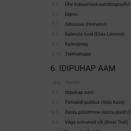
5.5.
Ühe indiaanlase autobiograafia
5.6.
Eepos
5.7.
Odüsseia (Homeros)
5.8.
Kalevala lood (Elias Lönnrot)
5.9.
Kalevipoeg
5.10.
Teemamapp
6. IDIPUHAP AAM
Järg
Peatükk
6.1.
Idipuhap aam
6.2.
Pahupidi puhkus (Asta Kass)
6.3.
Rästa päästmine räästa poolt (P
6.4.
Väga solvunud või (Ilmar Trull)