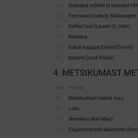
3.4.
Nobedad mõtted ja tobedad võtte
3.5.
Pere keset loodust. Mahlangeni 
3.6.
Delfiini laul (Lauren St John)
3.7.
Kirjeldus
3.8.
Bafuti hagijad (Gerald Durrell)
3.9.
Italiano (Jaak Kõdar)
4. METSIKUMAST ME
Järg
Peatükk
4.1.
Metsikumast metsik maa
4.2.
Loits
4.3.
Winnetou (Karl May)
4.4.
Ellujäämisnipid eksinutele (Sh