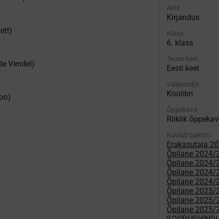
Aine
Kirjandus
ett)
Klass
6. klass
Teose keel
de Vendel)
Eesti keel
Väljaandja
Koolibri
oo)
Õppekava
Riiklik õppeka
Kuulub paketti
Erakasutaja 2
Õpilane 2024/
Õpilane 2024/25
Õpilane 2024/25
Õpilane 2024/2
Õpilane 2025/2
)
Õpilane 2025/26
Õpilane 2025/26
SOODUSHIND!