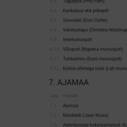
6.5.
Tagurpidi (Priit Pärn)
6.6.
Karikatuur ehk pilkepilt
6.7.
Soovileht (Eoin Colfer)
6.8.
Vahetuslaps (Christine Nöstling
6.9.
Imemuinasjutt
6.10.
Võlupott (Nigeeria muinasjutt)
6.11.
Tuhkatriinu (Eesti muinasjutt)
6.12.
Kolme sõlmega nöör (Läti muina
7. AJAMAA
Järg
Peatükk
7.1.
Ajamaa
7.2.
Mardileib (Jaan Kross)
7.3.
Aedviljasupp kokaraamatust. Kui