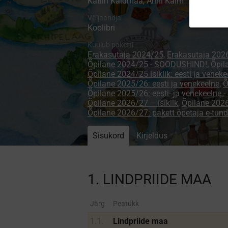
Kätlin Kaldmaa, Anni Kalm
Väljaandja
Koolibri
Kuulub paketti
Erakasutaja 2024/25
,
Erakasutaja 202
Õpilane 2024/25 - SOODUSHIND!
,
Õpil
Õpilane 2024/25 isiklik: eesti ja veneke
Õpilane 2025/26: eesti ja venekeelne
,
Õ
Õpilane 2025/26: eesti- ja venekeelne
Õpilane 2026/27 – isiklik
,
Õpilane 20
Õpilane 2026/27: pakett õpetaja e-tun
Sisukord
Kirjeldus
1. LINDPRIIDE MAA
Järg
Peatükk
1.1.
Lindpriide maa