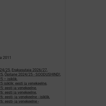
va 2011
024/25
,
Erakasutaja 2026/27
,
25
,
Õpilane 2024/25 - SOODUSHIND!
,
 – isiklik
,
 isiklik: eesti ja venekeelne
,
5: eesti ja venekeelne
,
6: eesti ja venekeelne
,
: eesti- ja venekeelne - isiklik
,
: eesti- ja venekeelne -