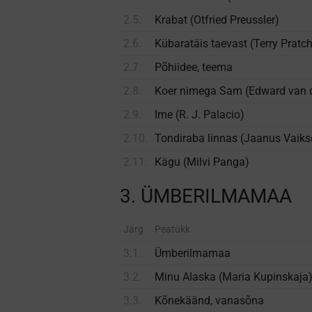
2.5.
Krabat (Otfried Preussler)
2.6.
Kübaratäis taevast (Terry Pratch
2.7.
Põhiidee, teema
2.8.
Koer nimega Sam (Edward van 
2.9.
Ime (R. J. Palacio)
2.10.
Tondiraba linnas (Jaanus Vaiks
2.11.
Kägu (Milvi Panga)
3. ÜMBERILMAMAA
Järg
Peatükk
3.1.
Ümberilmamaa
3.2.
Minu Alaska (Maria Kupinskaja
3.3.
Kõnekäänd, vanasõna