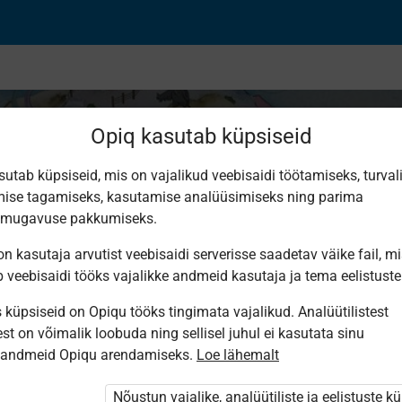
Opiq kasutab küpsiseid
sutab küpsiseid, mis on vajalikud veebisaidi töötamiseks, turval
ise tagamiseks, kasutamise analüüsimiseks ning parima
A 2
smugavuse pakkumiseks.
n kasutaja arvutist veebisaidi serverisse saadetav väike fail, m
b veebisaidi tööks vajalikke andmeid kasutaja ja tema eelistuste
küpsiseid on Opiqu tööks tingimata vajalikud. Analüütilistest
st on võimalik loobuda ning sellisel juhul ei kasutata sinu
sandmeid Opiqu arendamiseks.
Loe lähemalt
Nõustun vajalike, analüütiliste ja eelistuste k