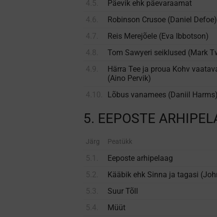
4.5.
Päevik ehk päevaraamat
4.6.
Robinson Crusoe (Daniel Defoe)
4.7.
Reis Merejõele (Eva Ibbotson)
4.8.
Tom Sawyeri seiklused (Mark T
4.9.
Härra Tee ja proua Kohv vaatava
(Aino Pervik)
4.10.
Lõbus vanamees (Daniil Harms
5. EEPOSTE ARHIPE
Järg
Peatükk
5.1.
Eeposte arhipelaag
5.2.
Kääbik ehk Sinna ja tagasi (John
5.3.
Suur Tõll
5.4.
Müüt