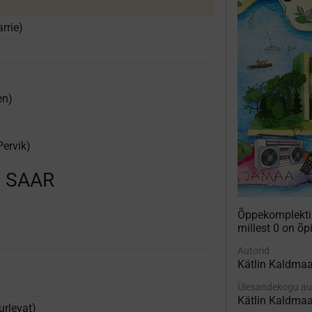
rrie)
en)
Pervik)
E SAAR
Õppekomplekt
millest 0 on õ
Autorid
Kätlin Kaldmaa
Ülesandekogu au
Kätlin Kaldmaa
rlevat)