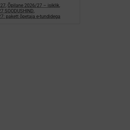
/27
,
Õpilane 2026/27 – isiklik
,
/27 SOODUSHIND
,
7: pakett õpetaja e-tundidega