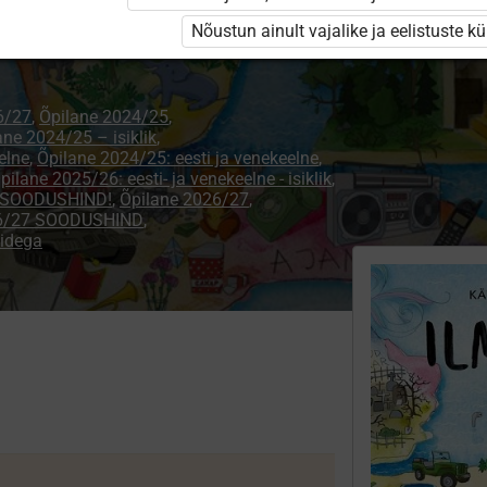
Nõustun ainult vajalike ja eelistuste k
6/27
,
Õpilane 2024/25
,
ane 2024/25 – isiklik
,
elne
,
Õpilane 2024/25: eesti ja venekeelne
,
pilane 2025/26: eesti- ja venekeelne - isiklik
,
 - SOODUSHIND!
,
Õpilane 2026/27
,
26/27 SOODUSHIND
,
didega