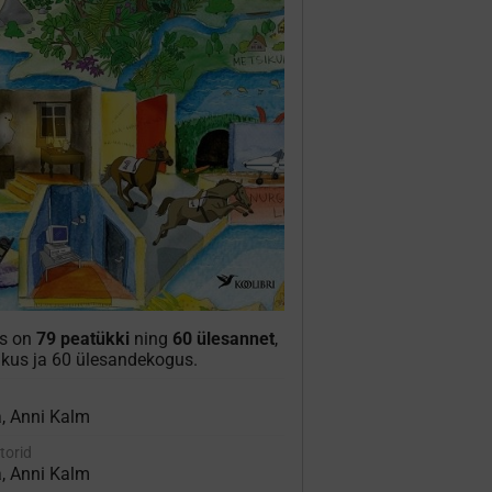
is on
79 peatükki
ning
60 ülesannet
,
pikus ja 60 ülesandekogus.
, Anni Kalm
torid
, Anni Kalm