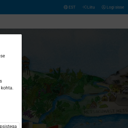
EST
Liitu
Logi sisse
ise
is
 kohta.
üpsistega