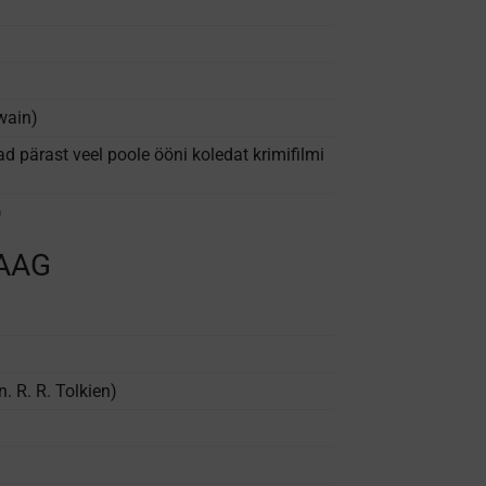
wain)
d pärast veel poole ööni koledat krimifilmi
)
LAAG
. R. R. Tolkien)