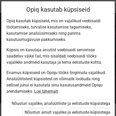
Praegune
Paketi info
Opiq kasutab küpsiseid
asukoht:
Opiq kasutab küpsiseid, mis on vajalikud veebisaidi
töötamiseks, turvalise kasutamise tagamiseks,
kasutamise analüüsimiseks ning parima
kasutusmugavuse pakkumiseks.
Küpsis on kasutaja arvutist veebisaidi serverisse
Õpilane 2026/27:
saadetav väike fail, mis sisaldab veebisaidi tööks
vajalikke andmeid kasutaja ja tema eelistuste kohta.
pakett õpetaja e-
Enamus küpsiseid on Opiqu tööks tingimata vajalikud.
Analüütilistest küpsistest on võimalik loobuda ning
tundidega!
sellisel juhul ei kasutata sinu kasutusandmeid Opiqu
arendamiseks.
Loe lähemalt
Nõustun vajalike, analüütiliste ja eelistuste küpsistega
Kellele see pakett mõeldud on?
Nõustun ainult vajalike ja eelistuste küpsistega