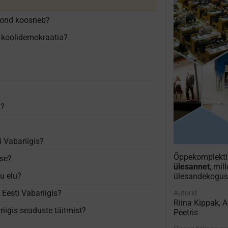
skond koosneb?
n koolidemokraatia?
d?
 Vabariigis?
Õppekomplekt
kse?
ülesannet
, mil
u elu?
ülesandekogus
Eesti Vabariigis?
Autorid
Riina Kippak, 
riigis seaduste täitmist?
Peetris