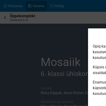
Tutvustus
Varamu
Otsing
Praegune
Õppekomplekt
asukoht:
Ühiskond 6. kl
Opiq ka
kasutam
Mosaiik
kasutu
Küpsis o
6. klassi ühiskonnaõp
sisalda
Enamus 
küpsiste
Autorid
Riina Kippak, Anne Kloren, Ene Kulderkn
kasutu
Ülesandekogu autorid