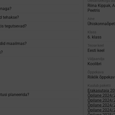
Ülesandekogu au
Riina Kippak, 
nnaga?
Peetris
d tehakse?
Aine
Ühiskonnaõpet
tis tegutsevad?
Klass
6. klass
did maailmas?
Teose keel
Eesti keel
s?
Väljaandja
Koolibri
Õppekava
Riiklik õppeka
Kuulub paketti
Erakasutaja 2
tusi planeerida?
Õpilane 2024/
Õpilane 2024/25
Õpilane 2024/25
Õpilane 2024/2
Õpilane 2025/2