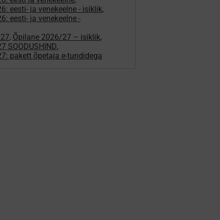
: eesti- ja venekeelne - isiklik
,
: eesti- ja venekeelne -
/27
,
Õpilane 2026/27 – isiklik
,
/27 SOODUSHIND
,
7: pakett õpetaja e-tundidega