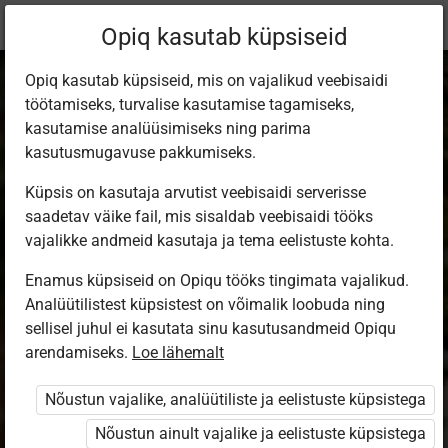
Praegune
Õppekomplekt
Opiq kasutab küpsiseid
asukoht:
Loodusõpetus 4. kl
Opiq kasutab küpsiseid, mis on vajalikud veebisaidi
töötamiseks, turvalise kasutamise tagamiseks,
kasutamise analüüsimiseks ning parima
kasutusmugavuse pakkumiseks.
Küpsis on kasutaja arvutist veebisaidi serverisse
Loodusõpetus 4.
saadetav väike fail, mis sisaldab veebisaidi tööks
vajalikke andmeid kasutaja ja tema eelistuste kohta.
klassile (2023)
Enamus küpsiseid on Opiqu tööks tingimata vajalikud.
Analüütilistest küpsistest on võimalik loobuda ning
sellisel juhul ei kasutata sinu kasutusandmeid Opiqu
Autorid
arendamiseks.
Loe lähemalt
Tiina Elvisto, Mart Kuurme, Vahur Laug,
Alar Läänelaid, Tiina Stamm
Nõustun vajalike, analüütiliste ja eelistuste küpsistega
Ülesandekogu autorid
Nõustun ainult vajalike ja eelistuste küpsistega
Tiina Elvisto, Helen Hiiemaa, Mart