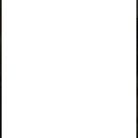
Kuurme, Vahur Laug
Väljaandja
Avita
Kuulub paketti
Erakasutaja 2024/25
,
Erakasutaja 2026/27
,
Õpilane 2024/25
,
Õpilane 2024/25 - SOODUSHIND!
,
Õpilane 2024/25 – isiklik
,
Õpilane 2024/25 isiklik: eesti ja
venekeelne
,
Õpilane 2024/25: eesti ja venekeelne
,
Õpilane 2025/26: eesti ja venekeelne
,
Õpilane 2025/26: eesti- ja venekeelne -
isiklik
,
Õpilane 2025/26: eesti- ja venekeelne -
SOODUSHIND!
,
Õpilane 2026/27
,
Õpilane 2026/27 – isiklik
,
Õpilane 2026/27 SOODUSHIND
,
Õpilane 2026/27: pakett õpetaja e-
tundidega