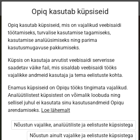
Praegune
Õppekomplekt
Opiq kasutab küpsiseid
asukoht:
Mängukooli muusika
Opiq kasutab küpsiseid, mis on vajalikud veebisaidi
töötamiseks, turvalise kasutamise tagamiseks,
kasutamise analüüsimiseks ning parima
kasutusmugavuse pakkumiseks.
Küpsis on kasutaja arvutist veebisaidi serverisse
Mängukooli
saadetav väike fail, mis sisaldab veebisaidi tööks
vajalikke andmeid kasutaja ja tema eelistuste kohta.
muusika
Enamus küpsiseid on Opiqu tööks tingimata vajalikud.
Analüütilistest küpsistest on võimalik loobuda ning
sellisel juhul ei kasutata sinu kasutusandmeid Opiqu
Autorid
arendamiseks.
Loe lähemalt
Monika Pullerits
Väljaandja
Nõustun vajalike, analüütiliste ja eelistuste küpsistega
Avita
Nõustun ainult vajalike ja eelistuste küpsistega