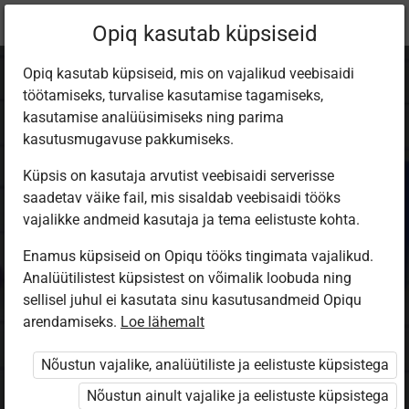
Praegune
Õppekomplekt
Opiq kasutab küpsiseid
asukoht:
Matemaatika 2. kl
Opiq kasutab küpsiseid, mis on vajalikud veebisaidi
töötamiseks, turvalise kasutamise tagamiseks,
kasutamise analüüsimiseks ning parima
kasutusmugavuse pakkumiseks.
Küpsis on kasutaja arvutist veebisaidi serverisse
Matemaatika 2.
saadetav väike fail, mis sisaldab veebisaidi tööks
vajalikke andmeid kasutaja ja tema eelistuste kohta.
klassile
Enamus küpsiseid on Opiqu tööks tingimata vajalikud.
Analüütilistest küpsistest on võimalik loobuda ning
Математика для 2 класса
sellisel juhul ei kasutata sinu kasutusandmeid Opiqu
arendamiseks.
Loe lähemalt
Autorid
Nõustun vajalike, analüütiliste ja eelistuste küpsistega
Malle Saks, Tiina Lõhmus
Nõustun ainult vajalike ja eelistuste küpsistega
Ülesandekogu autorid