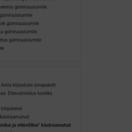
 keemia gümnaasiumile
 gümnaasiumile
ik gümnaasiumile
ka gümnaasiumile
tus gümnaasiumile
ия
: Avita kirjastuse ainepakett
ias. Ettevalmistus kooliks.
 tööjuhend
käsiraamatud
ndus ja ettevõtlus“ käsiraamatud