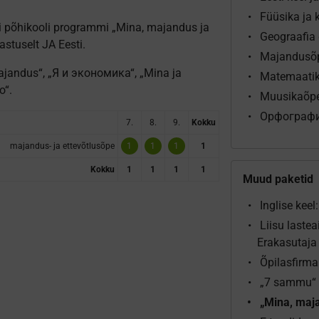
Füüsika ja
ti põhikooli programmi „Mina, majandus ja
Geograafia
astuselt JA Eesti.
Majandusõp
majandus“, „Я и экономика“, „Mina ja
Matemaati
о“.
Muusikaõpe
Орфограф
7.
8.
9.
Kokku
majandus- ja ettevõtlusõpe
1
1
1
1
Kokku
1
1
1
1
Muud paketid
Inglise keel
Liisu lastea
Erakasutaja
Õpilasfirma
„7 sammu“ 
„Mina, maja