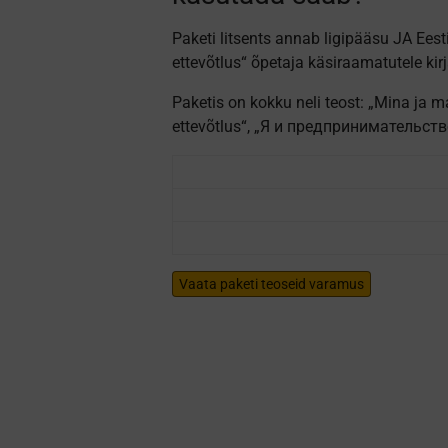
Paketi litsents annab ligipääsu JA Ees
ettevõtlus“ õpetaja käsiraamatutele kirj
Paketis on kokku neli teost: „Mina ja 
ettevõtlus“, „Я и предпринимательств
Vaata paketi teoseid varamus