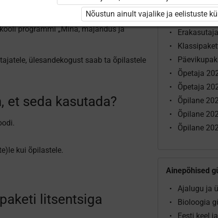
Põhikooli ja 
Nõustun ainult vajalike ja eelistuste k
matud õpetajale on abiks kõikidele
Algklassid 
hikooli programmi „Mina, majandus ja
Erakasutaj
Klassipake
Päevikupak
tajatele, ülesandekogust saab ta õpilastele
Õpetaja 20
Õpetaja 202
 et seda kasutada?
Õpilane 202
Õpilane 20
oodi.
Õpilane 202
te)le kui õpilastele.
Ainepõhised g
Ajalugu ja
 paketi litsentsiga
Bioloogia 
Eesti keel 