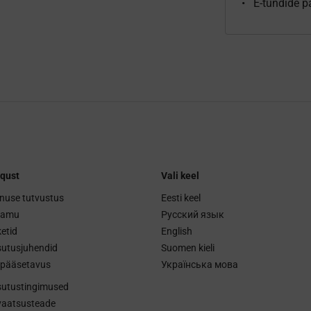
E-tundide p
qust
Vali keel
nuse tutvustus
Eesti keel
ramu
Русский язык
etid
English
utusjuhendid
Suomen kieli
ipääsetavus
Українська мова
utustingimused
vaatsusteade