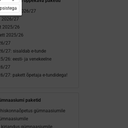
gümnaasiumi õppekava paketid
üpsistega
ja eelkool 2026/27
a 2026/27
tt 2025/26
ett 2025/26
26/27
6/27: sisaldab e-tunde
5/26: eesti- ja venekeelne
26/27
6/27: pakett õpetaja e-tundidega!
ümnaasiumi paketid
 ühiskonnaõpetus gümnaasiumile
gümnaasiumile
ja kirjandus gümnaasiumile