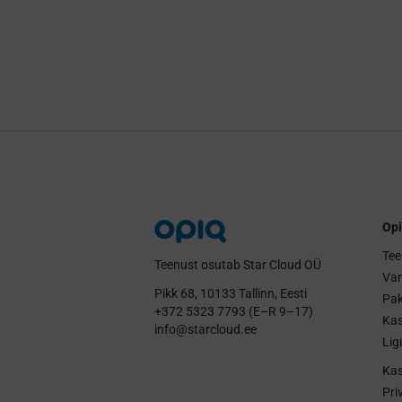
Opi
Tee
Teenust osutab Star Cloud OÜ
Va
Pikk 68, 10133 Tallinn, Eesti
Pak
+372 5323 7793 (E–R 9–17)
Kas
info@starcloud.ee
Lig
Kas
Pri