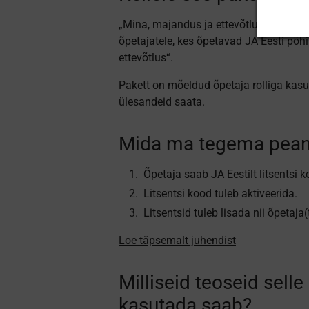
„Mina, majandus ja ettevõtlus“ käsiraa
õpetajatele, kes õpetavad JA Eesti põ
ettevõtlus“.
Pakett on mõeldud õpetaja rolliga kasu
ülesandeid saata.
Mida ma tegema pean,
Õpetaja saab JA Eestilt litsentsi k
Litsentsi kood tuleb aktiveerida.
Litsentsid tuleb lisada nii õpetaja(
Loe täpsemalt juhendist
Milliseid teoseid selle
kasutada saab?