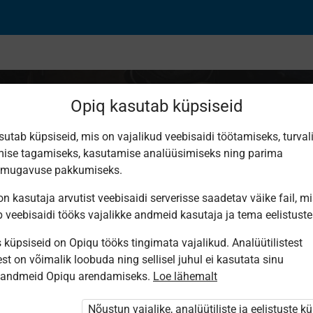
Opiq kasutab küpsiseid
sutab küpsiseid, mis on vajalikud veebisaidi töötamiseks, turval
ise tagamiseks, kasutamise analüüsimiseks ning parima
dus ja ettevõtlus“ k
smugavuse pakkumiseks.
n kasutaja arvutist veebisaidi serverisse saadetav väike fail, m
b veebisaidi tööks vajalikke andmeid kasutaja ja tema eelistuste
küpsiseid on Opiqu tööks tingimata vajalikud. Analüütilistest
st on võimalik loobuda ning sellisel juhul ei kasutata sinu
sandmeid Opiqu arendamiseks.
Loe lähemalt
eldud on?
Nõustun vajalike, analüütiliste ja eelistuste k