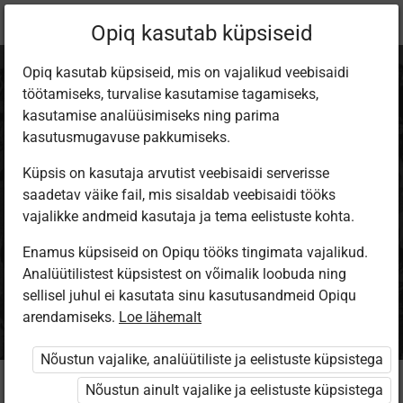
Praegune
Paketi info
Opiq kasutab küpsiseid
asukoht:
Opiq kasutab küpsiseid, mis on vajalikud veebisaidi
töötamiseks, turvalise kasutamise tagamiseks,
kasutamise analüüsimiseks ning parima
kasutusmugavuse pakkumiseks.
Küpsis on kasutaja arvutist veebisaidi serverisse
Ajalugu ja
saadetav väike fail, mis sisaldab veebisaidi tööks
vajalikke andmeid kasutaja ja tema eelistuste kohta.
ühiskonnaõpetus
Enamus küpsiseid on Opiqu tööks tingimata vajalikud.
Analüütilistest küpsistest on võimalik loobuda ning
gümnaasiumile
sellisel juhul ei kasutata sinu kasutusandmeid Opiqu
arendamiseks.
Loe lähemalt
Nõustun vajalike, analüütiliste ja eelistuste küpsistega
Kellele see pakett mõeldud on?
Nõustun ainult vajalike ja eelistuste küpsistega