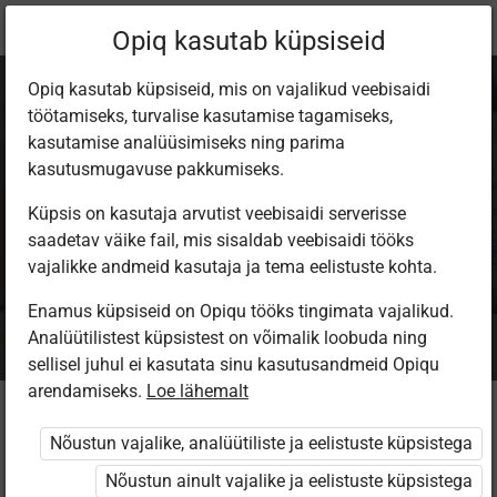
Praegune
Paketi info
Opiq kasutab küpsiseid
asukoht:
Opiq kasutab küpsiseid, mis on vajalikud veebisaidi
töötamiseks, turvalise kasutamise tagamiseks,
kasutamise analüüsimiseks ning parima
kasutusmugavuse pakkumiseks.
Küpsis on kasutaja arvutist veebisaidi serverisse
Õpilane 2024/25:
saadetav väike fail, mis sisaldab veebisaidi tööks
vajalikke andmeid kasutaja ja tema eelistuste kohta.
eesti- ja venekeelne
Enamus küpsiseid on Opiqu tööks tingimata vajalikud.
Analüütilistest küpsistest on võimalik loobuda ning
sellisel juhul ei kasutata sinu kasutusandmeid Opiqu
arendamiseks.
Loe lähemalt
Kellele see pakett mõeldud on?
Nõustun vajalike, analüütiliste ja eelistuste küpsistega
Opiqu õpilase rolliga kasutajale, kes soovib kasutada
Nõustun ainult vajalike ja eelistuste küpsistega