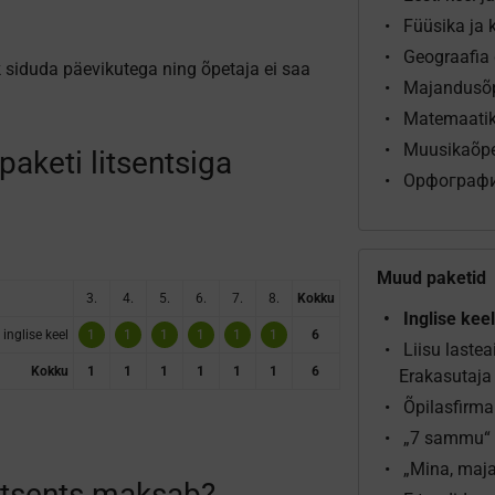
Füüsika ja
Geograafia
ik siduda päevikutega ning õpetaja ei saa
Majandusõp
Matemaati
Muusikaõpe
 paketi litsentsiga
Орфограф
Muud paketid
3.
4.
5.
6.
7.
8.
Kokku
Inglise kee
inglise keel
1
1
1
1
1
1
6
Liisu lastea
Kokku
1
1
1
1
1
1
6
Erakasutaja
Õpilasfirma
„7 sammu“ 
„Mina, maja
 litsents maksab?