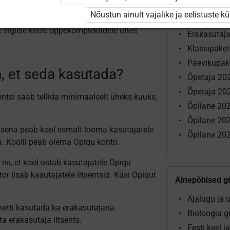
Põhikooli ja 
Nõustun ainult vajalike ja eelistuste k
õpetaja ja õpilase rolliga kasutajatele, kes
Algklassid 
le inglise keele õppekomplektidele ühes
Erakasutaj
Klassipake
Päevikupak
 et seda kasutada?
Õpetaja 20
Õpetaja 202
sentsi saab tellida minimaalselt üheks kuuks,
Õpilane 202
Õpilane 20
asena peab kool esmalt looma kasutajatele
Õpilane 202
a. Koolil peab olema Opiqu konto.
nii, et kool ostab kasutajatele Opiqu
tor lisab kasutajatele litsentsid. Küsi Opiqut
Ainepõhised g
Ajalugu ja
paketti kasutada ka erakasutajana.
Bioloogia 
ta erakasutaja litsents.
Eesti keel 