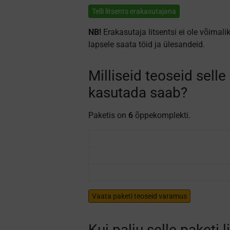
Telli litsents erakasutajana
NB!
Erakasutaja litsentsi ei ole võimal
lapsele saata töid ja ülesandeid.
Milliseid teoseid selle
kasutada saab?
Paketis on
6
õppekomplekti.
Vaata paketi teoseid varamus
Kui palju selle paketi