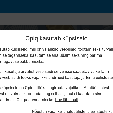
Opiq kasutab küpsiseid
sutab küpsiseid, mis on vajalikud veebisaidi töötamiseks, turval
ise tagamiseks, kasutamise analüüsimiseks ning parima
 Avita kirjastuse ainep
smugavuse pakkumiseks.
n kasutaja arvutist veebisaidi serverisse saadetav väike fail, m
b veebisaidi tööks vajalikke andmeid kasutaja ja tema eelistuste
küpsiseid on Opiqu tööks tingimata vajalikud. Analüütilistest
st on võimalik loobuda ning sellisel juhul ei kasutata sinu
sandmeid Opiqu arendamiseks.
Loe lähemalt
eldud on?
Nõustun vajalike, analüütiliste ja eelistuste k