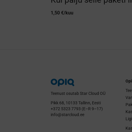
1,50 €/kuu
Opi
Tee
Teenust osutab Star Cloud OÜ
Va
Pikk 68, 10133 Tallinn, Eesti
Pak
+372 5323 7793 (E–R 9–17)
Kas
info@starcloud.ee
Lig
Kas