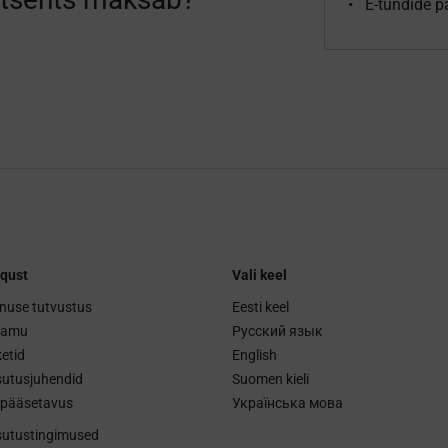
E-tundide p
qust
Vali keel
nuse tutvustus
Eesti keel
ramu
Русский язык
etid
English
utusjuhendid
Suomen kieli
ipääsetavus
Українська мова
utustingimused