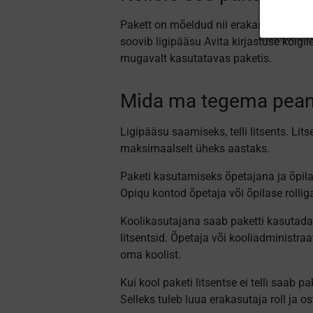
Pakett on mõeldud nii erakasutajale kui 
soovib ligipääsu Avita kirjastuse kõigi
mugavalt kasutatavas paketis.
Mida ma tegema pean,
Ligipääsu saamiseks, telli litsents. Lit
maksimaalselt üheks aastaks.
Paketi kasutamiseks õpetajana ja õpil
Opiqu kontod õpetaja või õpilase rollig
Koolikasutajana saab paketti kasutada 
litsentsid. Õpetaja või kooliadministraa
oma koolist.
Kui kool paketi litsentse ei telli saab 
Selleks tuleb luua erakasutaja roll ja os