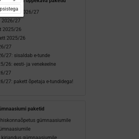
gümnaasiumi õppekava paketid
üpsistega
ja eelkool 2026/27
a 2026/27
tt 2025/26
ett 2025/26
26/27
6/27: sisaldab e-tunde
5/26: eesti- ja venekeelne
26/27
6/27: pakett õpetaja e-tundidega!
ümnaasiumi paketid
 ühiskonnaõpetus gümnaasiumile
gümnaasiumile
ja kirjandus gümnaasiumile