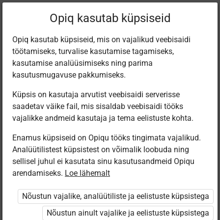
Filtreeri teoseid
Opiq kasutab küpsiseid
Opiq kasutab küpsiseid, mis on vajalikud veebisaidi
töötamiseks, turvalise kasutamise tagamiseks,
Varamu
kasutamise analüüsimiseks ning parima
kasutusmugavuse pakkumiseks.
Küpsis on kasutaja arvutist veebisaidi serverisse
Leiti 3 vastet
saadetav väike fail, mis sisaldab veebisaidi tööks
vajalikke andmeid kasutaja ja tema eelistuste kohta.
Enamus küpsiseid on Opiqu tööks tingimata vajalikud.
Analüütilistest küpsistest on võimalik loobuda ning
sellisel juhul ei kasutata sinu kasutusandmeid Opiqu
arendamiseks.
Loe lähemalt
Eesti
Avita
Avita
Pärimusmuusika
Inimese- ja
Человек и
Nõustun vajalike, analüütiliste ja eelistuste küpsistega
Keskus MTÜ
ühiskonnaõpetus
общество для
Eesti Pärimus­
8. klassile
8 класса
Nõustun ainult vajalike ja eelistuste küpsistega
muusika