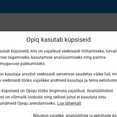
Opiq kasutab küpsiseid
sutab küpsiseid, mis on vajalikud veebisaidi töötamiseks, turval
Leiti 6 vastet
ise tagamiseks, kasutamise analüüsimiseks ning parima
smugavuse pakkumiseks.
n kasutaja arvutist veebisaidi serverisse saadetav väike fail, m
b veebisaidi tööks vajalikke andmeid kasutaja ja tema eelistuste
küpsiseid on Opiqu tööks tingimata vajalikud. Analüütilistest
Koolibri
Avita
Avita
Eesti
Koolibri
Av
st on võimalik loobuda ning sellisel juhul ei kasutata sinu
Pärimusmuusika
Geograafia
Geograafia
Loodus­
География
Г
Keskus MTÜ
sandmeid Opiqu arendamiseks.
Loe lähemalt
8. klassile
8. klassile.
geograafia
8 класс
д
Eesti
Kliima,
8. klassile
к
Pärimus­
veestik,
muusika
Nõustun vajalike, analüütiliste ja eelistuste k
loodus­