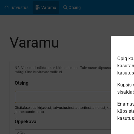
Tutvustus
Varamu
Otsing
Varamu
Opiq ka
kasutam
NB! Vaikimisi näidatakse kõiki tulemusi. Tulemuste täpsustamiseks
märgi Sind huvitavad valikud.
kasutu
Otsing
Küpsis o
sisalda
Enamus 
Otsitakse pealkirjadest, tutvustustest, autoritest, ainetest, klassidest
küpsiste
ja metaandmetest.
kasutu
Õppekava