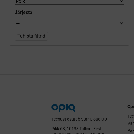
Järjesta
Tühista filtrid
Opi
Tee
Teenust osutab Star Cloud OÜ
Va
Pikk 68, 10133 Tallinn, Eesti
Pak