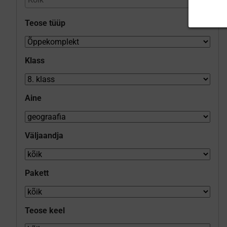
Teose tüüp
Klass
Aine
Väljaandja
Pakett
Teose keel