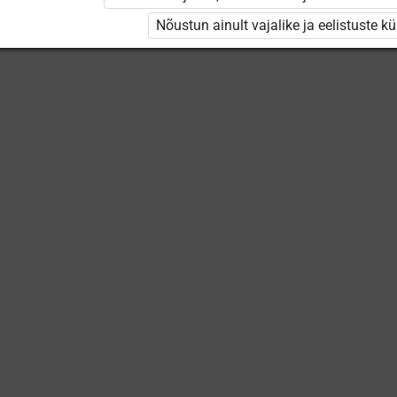
Keskuse
vööndid
õppevideod
Nõustun ainult vajalike ja eelistuste k