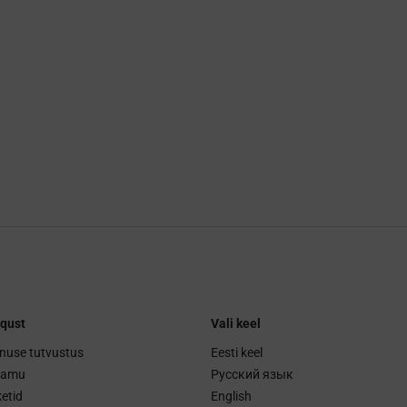
qust
Vali keel
nuse tutvustus
Eesti keel
ramu
Русский язык
etid
English