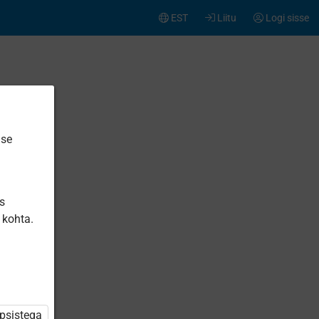
EST
Liitu
Logi sisse
ise
is
 kohta.
ita
еография
ля 8
ласса
üpsistega