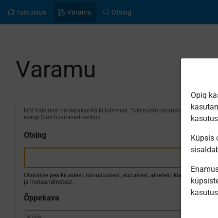
Tutvustus
Varamu
Otsing
Varamu
Opiq ka
kasutam
NB! Vaikimisi näidatakse kõiki tulemusi. Tulemuste täpsustamiseks
märgi Sind huvitavad valikud.
kasutu
Otsing
Küpsis o
sisalda
Enamus 
Otsitakse pealkirjadest, tutvustustest, autoritest, ainetest, klassidest
küpsiste
ja metaandmetest.
kasutu
Õppekava