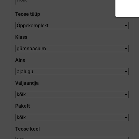
Teose tüüp
Klass
Aine
Väljaandja
Pakett
Teose keel