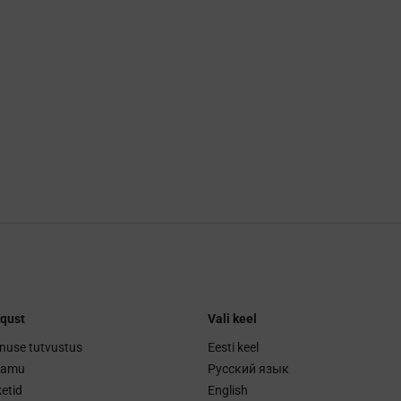
qust
Vali keel
nuse tutvustus
Eesti keel
ramu
Русский язык
etid
English