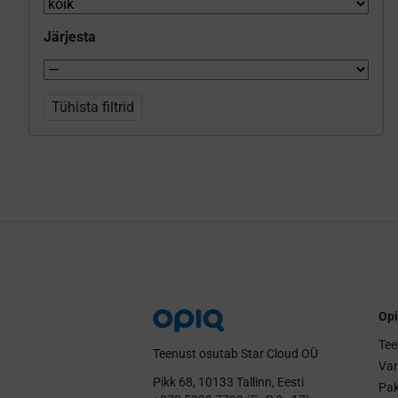
Järjesta
Tühista filtrid
Opi
Tee
Teenust osutab Star Cloud OÜ
Va
Pikk 68, 10133 Tallinn, Eesti
Pak