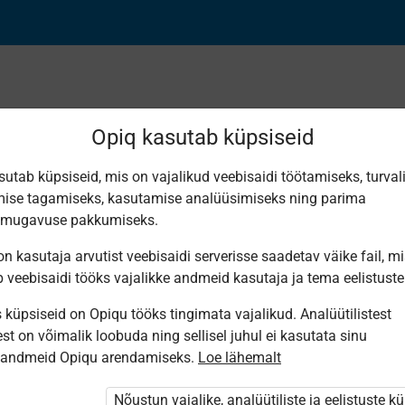
Opiq kasutab küpsiseid
sutab küpsiseid, mis on vajalikud veebisaidi töötamiseks, turval
Leiti 12 vastet
ise tagamiseks, kasutamise analüüsimiseks ning parima
smugavuse pakkumiseks.
n kasutaja arvutist veebisaidi serverisse saadetav väike fail, m
b veebisaidi tööks vajalikke andmeid kasutaja ja tema eelistuste
küpsiseid on Opiqu tööks tingimata vajalikud. Analüütilistest
Avita
Avita
Avita
Avita
Avita
Av
st on võimalik loobuda ning sellisel juhul ei kasutata sinu
20. sajandi
Eesti ajaloo
Lähiajalugu
Lähiajalugu
Rootsi ajast
Ü
sandmeid Opiqu arendamiseks.
Loe lähemalt
algusest II
õpik
gümnaasiumile,
gümnaasiumile,
1905.
g
maailmasõja
gümnaasiumile,
II osa
III osa
aastani.
lõpuni.
I osa.
Eesti
Nõustun vajalike, analüütiliste ja eelistuste k
Lähiajalugu
Esiajast
ajalugu