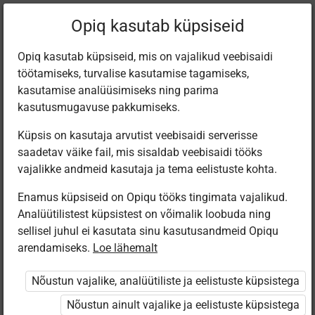
Filtreeri teoseid
Opiq kasutab küpsiseid
Opiq kasutab küpsiseid, mis on vajalikud veebisaidi
töötamiseks, turvalise kasutamise tagamiseks,
Varamu
kasutamise analüüsimiseks ning parima
kasutusmugavuse pakkumiseks.
Küpsis on kasutaja arvutist veebisaidi serverisse
Leiti 4 vastet
saadetav väike fail, mis sisaldab veebisaidi tööks
vajalikke andmeid kasutaja ja tema eelistuste kohta.
Enamus küpsiseid on Opiqu tööks tingimata vajalikud.
Analüütilistest küpsistest on võimalik loobuda ning
sellisel juhul ei kasutata sinu kasutusandmeid Opiqu
arendamiseks.
Loe lähemalt
Koolibri
Avita
Koolibri
Avita
Tervis – minu
Inimese- ja
Я выбираю
Человек и
Nõustun vajalike, analüütiliste ja eelistuste küpsistega
valikud. 8.
ühiskonnaõpetus
здоровье.
общество для
klassi
8. klassile
Человеко­
8 класса
Nõustun ainult vajalike ja eelistuste küpsistega
inimeseõpetus
ведение 8