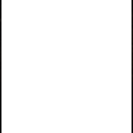
„Õpilane 2025/26: eesti- ja venekeelne - isiklik”
,
„Õpilane 2025/26: eesti- ja venekeelne - SOODUSHIND!”
,
„Õpilane 2026/27”
,
„Õpilane 2026/27 – isiklik”
,
„Õpilane 2026/27 SOODUSHIND”
või
„Õpilane 2026/27: pakett õpetaja e-tundidega”
litsentsi.
Paketiga tutvumiseks ja litsentsi tellimiseks kliki paketi
linki.
Kui sul on kehtiv litsents,
logi peatüki nägemiseks sisse
.
Opiqust
Teenuse tutvustus
Teenust osutab Star Cloud OÜ
Varamu
Pikk 68, 10133 Tallinn, Eesti
Paketid
+372 5323 7793 (E–R 9–17)
Kasutusjuhendid