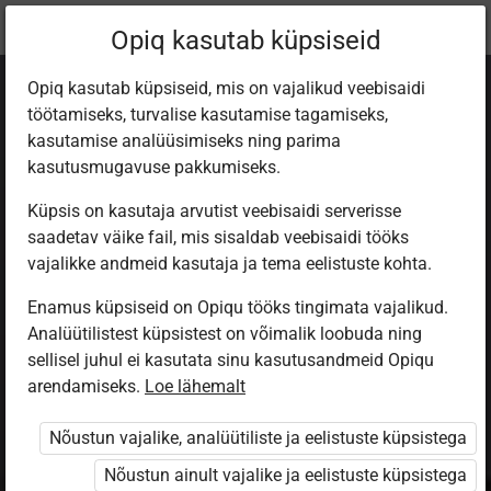
Praegune
Peatükk 3.3
Opiq kasutab küpsiseid
asukoht:
История. 6 кл.
Opiq kasutab küpsiseid, mis on vajalikud veebisaidi
töötamiseks, turvalise kasutamise tagamiseks,
kasutamise analüüsimiseks ning parima
kasutusmugavuse pakkumiseks.
Küpsis on kasutaja arvutist veebisaidi serverisse
Жизнь в
saadetav väike fail, mis sisaldab veebisaidi tööks
vajalikke andmeid kasutaja ja tema eelistuste kohta.
шумерском
Enamus küpsiseid on Opiqu tööks tingimata vajalikud.
Analüütilistest küpsistest on võimalik loobuda ning
городе
sellisel juhul ei kasutata sinu kasutusandmeid Opiqu
arendamiseks.
Loe lähemalt
Nõustun vajalike, analüütiliste ja eelistuste küpsistega
Ligipääs piiratud
Nõustun ainult vajalike ja eelistuste küpsistega