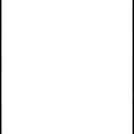
Logi sisse
Opiqu tutvustus
Peatüki alateemad:
Жизнь в шумерском городе
Город Ур
Гробницы царей Ура
Клинопись
Как были расшифрованы клинописные тексты?
Вопросы
Понятия
Selle õpiku kasutamiseks on vaja kehtivat paketi
„Erakasutaja 2024/25”
,
„Erakasutaja 2026/27”
,
„Õpilane 2024/25 isiklik: eesti ja venekeelne”
,
„Õpilane 2024/25: eesti ja venekeelne”
,
„Õpilane 2025/26: eesti ja venekeelne”
,