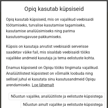
Praegune
Peatükk 3.5
Opiq kasutab küpsiseid
asukoht:
Loodusõpetus 4. kl
Opiq kasutab küpsiseid, mis on vajalikud veebisaidi
töötamiseks, turvalise kasutamise tagamiseks,
kasutamise analüüsimiseks ning parima
kasutusmugavuse pakkumiseks.
Küpsis on kasutaja arvutist veebisaidi serverisse
Maa kujutamine
saadetav väike fail, mis sisaldab veebisaidi tööks
vajalikke andmeid kasutaja ja tema eelistuste kohta.
kaardil
Enamus küpsiseid on Opiqu tööks tingimata vajalikud.
Analüütilistest küpsistest on võimalik loobuda ning
sellisel juhul ei kasutata sinu kasutusandmeid Opiqu
arendamiseks.
Loe lähemalt
Ligipääs piiratud
Nõustun vajalike, analüütiliste ja eelistuste küpsistega
Ligipääs õppesisule on piiratud. Sa ei ole Opiqusse
sisse logitud.
Nõustun ainult vajalike ja eelistuste küpsistega