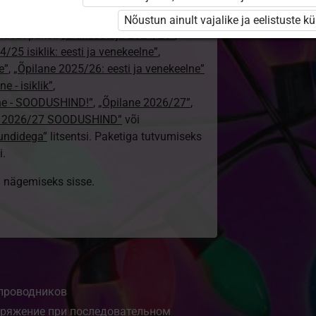
i ole Opiqusse sisse logitud.
Nõustun ainult vajalike ja eelistuste k
htivat paketi
„Erakasutaja 2024/25”
,
/25 isiklik: eesti ja venekeelne”
,
e”
,
„Õpilane 2025/26: eesti ja venekeelne”
e - isiklik”
,
lne - SOODUSHIND!”
,
„Õpilane 2026/27”
,
e 2026/27 SOODUSHIND”
või
tundidega”
litsentsi. Paketiga tutvumiseks
i.
ki nägemiseks sisse.
 проводников
апряжение при последовательном