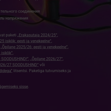
ательного соединения
ель напряжения
vat paketi
„Erakasutaja 2024/25”
,
5 isiklik: eesti ja venekeelne”
,
,
„Õpilane 2025/26: eesti ja venekeelne”
,
isiklik”
,
e - SOODUSHIND!”
,
„Õpilane 2026/27”
,
2026/27 SOODUSHIND”
või
didega”
litsentsi. Paketiga tutvumiseks ja
nägemiseks sisse
.