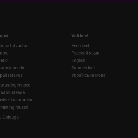
qust
Vali keel
nuse tutvustus
Eesti keel
ramu
Русский язык
etid
English
utusjuhendid
Suomen kieli
ipääsetavus
Українська мова
utustingimused
vaatsusteade
siste kasutamine
limistingimused
tu Opiquga