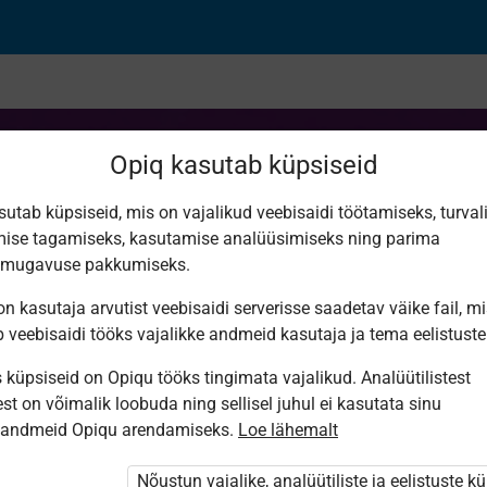
Opiq kasutab küpsiseid
sutab küpsiseid, mis on vajalikud veebisaidi töötamiseks, turval
ise tagamiseks, kasutamise analüüsimiseks ning parima
ельное соединение
smugavuse pakkumiseks.
n kasutaja arvutist veebisaidi serverisse saadetav väike fail, m
в
b veebisaidi tööks vajalikke andmeid kasutaja ja tema eelistuste
küpsiseid on Opiqu tööks tingimata vajalikud. Analüütilistest
st on võimalik loobuda ning sellisel juhul ei kasutata sinu
sandmeid Opiqu arendamiseks.
Loe lähemalt
Nõustun vajalike, analüütiliste ja eelistuste k