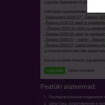
Ligipääs õppesisule on piiratud. Sa e
Selle õpiku kasutamiseks on vaja ke
„Erakasutaja 2026/27”
,
„Õpilane 2024
„Õpilane 2024/25: eesti ja venekeeln
,
„Õpilane 2025/26: eesti- ja venekeeln
„Õpilane 2025/26: eesti- ja venekee
„Õpilane 2026/27 – isiklik”
,
„Õpilan
„Õpilane 2026/27: pakett õpetaja e-
ja litsentsi tellimiseks kliki paketi link
Kui sul on kehtiv litsents, logi peatü
Logi sisse
Opiqu tutvustus
Peatüki alateemad:
Последовательное соединение
Сила тока, сопротивление и н