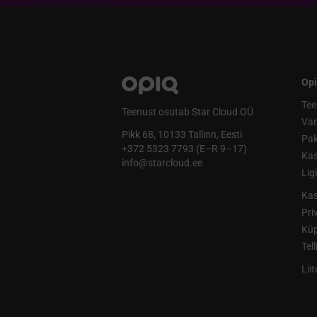
Opi
Tee
Teenust osutab Star Cloud OÜ
Va
Pikk 68, 10133 Tallinn, Eesti
Pak
+372 5323 7793 (E–R 9–17)
Kas
info@starcloud.ee
Lig
Kas
Pri
Küp
Tel
Lii