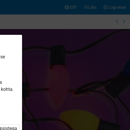
EST
Liitu
Logi sisse
ise
is
 kohta.
üpsistega