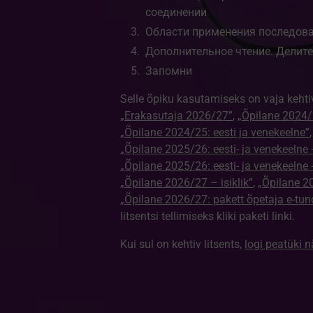
соединении
Области применения последов
Дополнительное чтение. Делит
Запомни
Selle õpiku kasutamiseks on vaja kehti
„Erakasutaja 2026/27”
,
„Õpilane 2024/2
„Õpilane 2024/25: eesti ja venekeelne”
„Õpilane 2025/26: eesti- ja venekeelne - 
„Õpilane 2025/26: eesti- ja venekeeln
„Õpilane 2026/27 – isiklik”
,
„Õpilane 
„Õpilane 2026/27: pakett õpetaja e-tun
litsentsi tellimiseks kliki paketi linki.
Kui sul on kehtiv litsents,
logi peatüki 