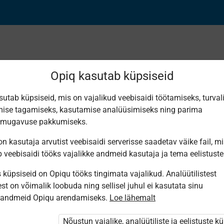
Opiq kasutab küpsiseid
sutab küpsiseid, mis on vajalikud veebisaidi töötamiseks, turval
ise tagamiseks, kasutamise analüüsimiseks ning parima
ЬШОЙ, САМЫЙ МА
smugavuse pakkumiseks.
n kasutaja arvutist veebisaidi serverisse saadetav väike fail, m
Е ПО ВЕЛИЧИНЕ
b veebisaidi tööks vajalikke andmeid kasutaja ja tema eelistuste
küpsiseid on Opiqu tööks tingimata vajalikud. Analüütilistest
st on võimalik loobuda ning sellisel juhul ei kasutata sinu
sandmeid Opiqu arendamiseks.
Loe lähemalt
Nõustun vajalike, analüütiliste ja eelistuste k