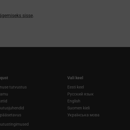
nägemiseks sisse
.
qust
Vali keel
nuse tutvustus
Eesti keel
ramu
Русский язык
etid
English
utusjuhendid
Suomen kieli
ipääsetavus
Українська мова
utustingimused