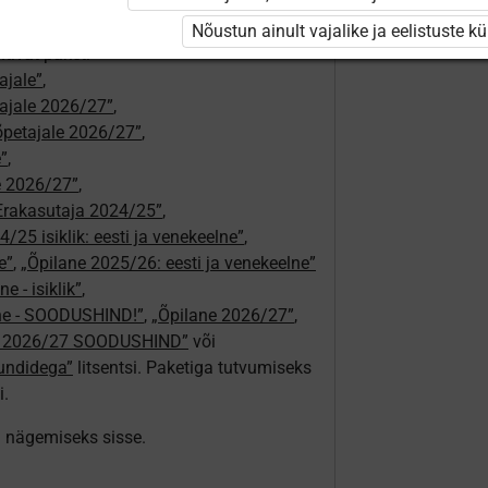
i ole Opiqusse sisse logitud.
Nõustun ainult vajalike ja eelistuste k
tivat paketi
ajale”
,
tajale 2026/27”
,
aõpetajale 2026/27”
,
e”
,
le 2026/27”
,
Erakasutaja 2024/25”
,
/25 isiklik: eesti ja venekeelne”
,
e”
,
„Õpilane 2025/26: eesti ja venekeelne”
e - isiklik”
,
lne - SOODUSHIND!”
,
„Õpilane 2026/27”
,
e 2026/27 SOODUSHIND”
või
tundidega”
litsentsi. Paketiga tutvumiseks
i.
ki nägemiseks sisse.