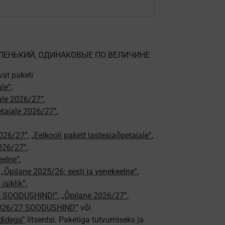
ЕНЬКИЙ, ОДИНАКОВЫЕ ПО ВЕЛИЧИНЕ
vat paketi
ale”
,
jale 2026/27”
,
petajale 2026/27”
,
2026/27”
,
„Eelkooli pakett lasteaiaõpetajale”
,
026/27”
,
eelne”
,
,
„Õpilane 2025/26: eesti ja venekeelne”
,
isiklik”
,
e - SOODUSHIND!”
,
„Õpilane 2026/27”
,
2026/27 SOODUSHIND”
või
didega”
litsentsi. Paketiga tutvumiseks ja