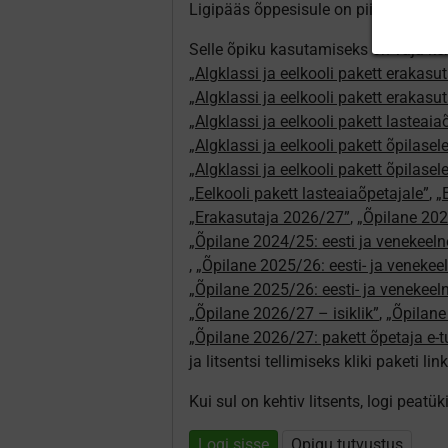
Ligipääs õppesisule on piiratud. Sa e
Selle õpiku kasutamiseks on vaja keh
„Algklassi ja eelkooli pakett erakasut
„Algklassi ja eelkooli pakett erakasu
„Algklassi ja eelkooli pakett lasteai
„Algklassi ja eelkooli pakett õpilasel
„Algklassi ja eelkooli pakett õpilase
„Eelkooli pakett lasteaiaõpetajale”
,
„
„Erakasutaja 2026/27”
,
„Õpilane 2024
„Õpilane 2024/25: eesti ja venekeeln
,
„Õpilane 2025/26: eesti- ja venekeeln
„Õpilane 2025/26: eesti- ja venekee
„Õpilane 2026/27 – isiklik”
,
„Õpilan
„Õpilane 2026/27: pakett õpetaja e-
ja litsentsi tellimiseks kliki paketi link
Kui sul on kehtiv litsents, logi peatü
Logi sisse
Opiqu tutvustus