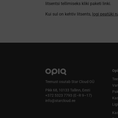
litsentsi tellimiseks kliki paketi linki.
Kui sul on kehtiv litsents,
logi peatüki 
Opi
Tee
Teenust osutab Star Cloud OÜ
Va
Pikk 68, 10133 Tallinn, Eesti
Pak
+372 5323 7793 (E–R 9–17)
Kas
info@starcloud.ee
Lig
Kas