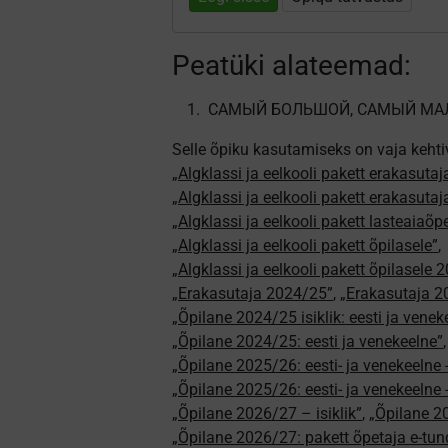
Peatüki alateemad:
САМЫЙ БОЛЬШОЙ, САМЫЙ МАЛ
Selle õpiku kasutamiseks on vaja kehti
„Algklassi ja eelkooli pakett erakasutaj
„Algklassi ja eelkooli pakett erakasuta
„Algklassi ja eelkooli pakett lasteaiaõ
„Algklassi ja eelkooli pakett õpilasele”
,
„Algklassi ja eelkooli pakett õpilasele 
„Erakasutaja 2024/25”
,
„Erakasutaja 2
„Õpilane 2024/25 isiklik: eesti ja venek
„Õpilane 2024/25: eesti ja venekeelne”
„Õpilane 2025/26: eesti- ja venekeelne - 
„Õpilane 2025/26: eesti- ja venekeeln
„Õpilane 2026/27 – isiklik”
,
„Õpilane 
„Õpilane 2026/27: pakett õpetaja e-tun